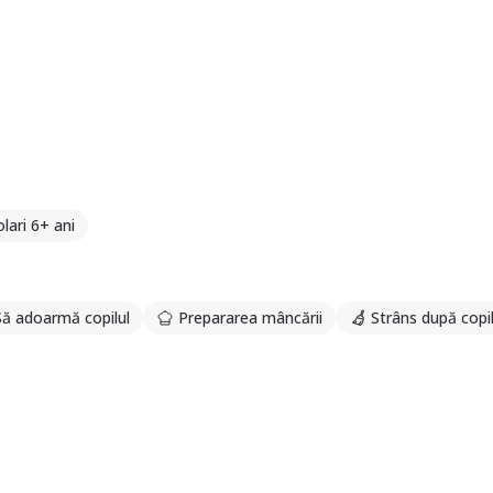
lari 6+ ani
Să adoarmă copilul
Prepararea mâncării
Strâns după copi