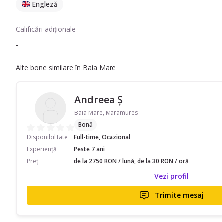
Engleză
Calificări adiționale
-
Alte bone similare în Baia Mare
Andreea Ş
Baia Mare, Maramures
Bonă
Disponibilitate
Full-time, Ocazional
Experiență
Peste 7 ani
Preț
de la 2750 RON / lună, de la 30 RON / oră
Vezi profil
Trimite mesaj