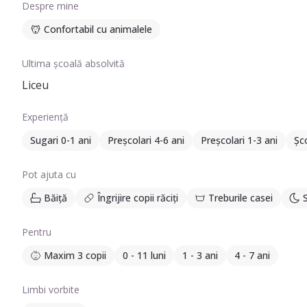
Despre mine
Confortabil cu animalele
Ultima școală absolvită
Liceu
Experiență
Sugari 0-1 ani
Preșcolari 4-6 ani
Preșcolari 1-3 ani
Șco
Pot ajuta cu
Băiță
Îngrijire copii răciți
Treburile casei
Pentru
Maxim 3 copii
0 - 11 luni
1 - 3 ani
4 - 7 ani
Limbi vorbite