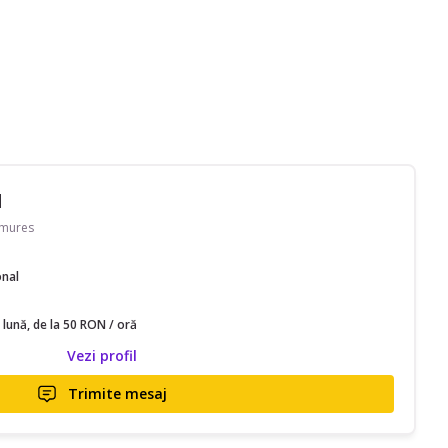
M
amures
onal
 lună, de la 50 RON / oră
Vezi profil
Trimite mesaj