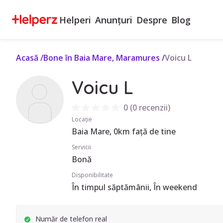
Helperi
Anunțuri
Despre
Blog
Acasă
/
Bone în Baia Mare, Maramures
/
Voicu L
Voicu L
0
(
0 recenzii
)
Locație
Baia Mare, 0km față de tine
Servicii
Bonă
Disponibilitate
În timpul săptămânii, În weekend
Număr de telefon real