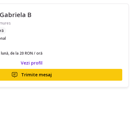
Gabriela B
amures
ră
onal
 lună, de la 20 RON / oră
Vezi profil
Trimite mesaj