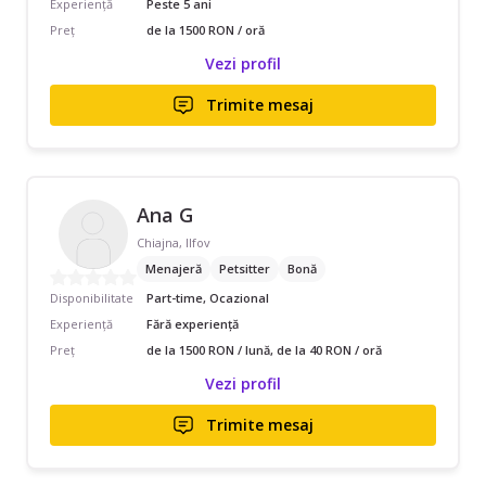
Experiență
Peste 5 ani
Preț
de la 1500 RON / oră
Vezi profil
Trimite mesaj
Ana G
Chiajna, Ilfov
Menajeră
Petsitter
Bonă
Disponibilitate
Part-time, Ocazional
Experiență
Fără experiență
Preț
de la 1500 RON / lună, de la 40 RON / oră
Vezi profil
Trimite mesaj