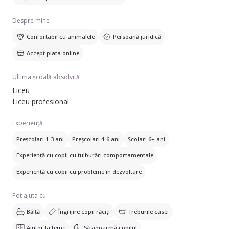
Despre mine
Confortabil cu animalele
Persoană juridică
Accept plata online
Ultima școală absolvită
Liceu
Liceu profesional
Experiență
Preșcolari 1-3 ani
Preșcolari 4-6 ani
Școlari 6+ ani
Experiență cu copii cu tulburări comportamentale
Experiență cu copii cu probleme în dezvoltare
Pot ajuta cu
Băiță
Îngrijire copii răciți
Treburile casei
Ajutor la teme
Să adoarmă copilul