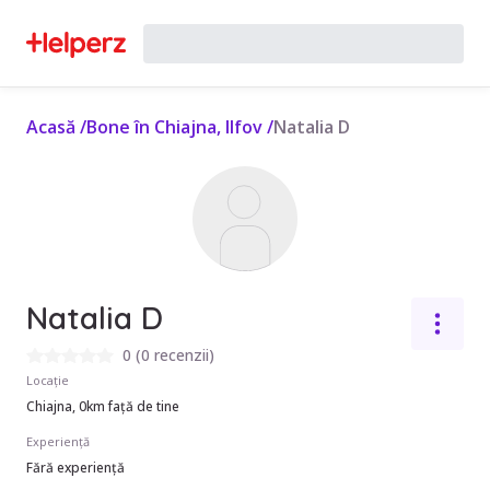
Acasă
/
Bone în Chiajna, Ilfov
/
Natalia D
Natalia D
0
(
0 recenzii
)
Locație
Chiajna, 0km față de tine
Experiență
Fără experiență