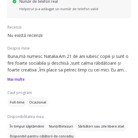
Număr de telefon real
Helperul și-a adăugat un număr de telefon valid
Recenzii
Nu există recenzii
Despre mine
Buna,mă numesc Natalia.Am 21 de ani iubesc copiii și sunt o
fire foarte sociabila și deschisă ,sunt calma răbdătoare și
foarte creativa ,Îmi place sa petrec timp cu cei mici. Eu am
experiență de 1-2 ani in acest domeniu și mi-ar face plăcere
Mai multe
să am grijă și de copilul dumneavoastră,și să puteți beneficia
și voi de timpul vostru și de a va da timp și de relaxare
Caut program
Full-time
Ocazional
Disponibilitatea mea
În timpul săptămânii
Nunți/Botezuri
Sărbători sau zile libere stat
Disponibil pentru călătorii de concediu