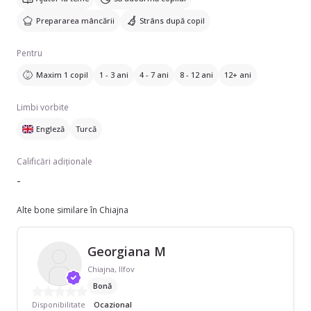
Prepararea mâncării
Strâns după copil
Pentru
Maxim 1 copil
1 - 3 ani
4 - 7 ani
8 - 12 ani
12+ ani
Limbi vorbite
Engleză
Turcă
Calificări adiționale
-
Alte bone similare în Chiajna
Georgiana M
Chiajna, Ilfov
Bonă
Disponibilitate
Ocazional