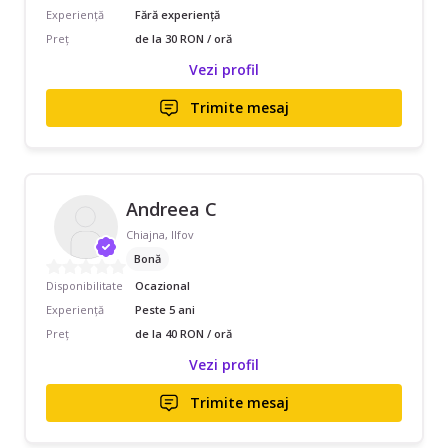
Experiență
Fără experiență
Preț
de la 30 RON / oră
Vezi profil
Trimite mesaj
Andreea C
Chiajna, Ilfov
Bonă
Disponibilitate
Ocazional
Experiență
Peste 5 ani
Preț
de la 40 RON / oră
Vezi profil
Trimite mesaj