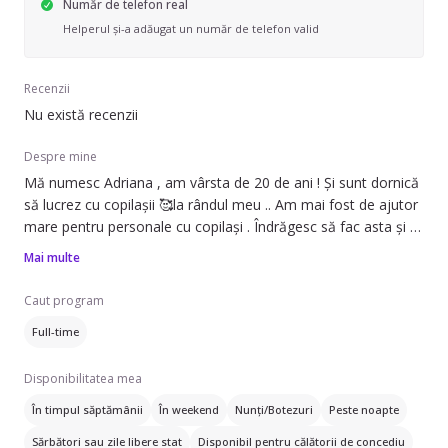
Număr de telefon real
Helperul și-a adăugat un număr de telefon valid
Recenzii
Nu există recenzii
Despre mine
Mă numesc Adriana , am vârsta de 20 de ani ! Și sunt dornică
să lucrez cu copilașii 🥰la rândul meu .. Am mai fost de ajutor
mare pentru personale cu copilași . Îndrăgesc să fac asta și o
fac din suflet apoi bineînțeles și pentru un salariu bun . Țin să
Mai multe
vă anunț ca sunt serioasă punctuală și responsabilitatea mea
este una de 100% ! Am îngrijit copilași de la case de copii, am
Caut program
fost într-un grup de voluntariat și mai multe doresc să le
Full-time
discutăm față în față . Țin să anunț ca mă descurc indicând de
vârsta copilașului !
Disponibilitatea mea
În timpul săptămânii
În weekend
Nunți/Botezuri
Peste noapte
Sărbători sau zile libere stat
Disponibil pentru călătorii de concediu