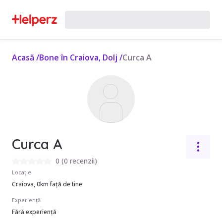
Acasă
/
Bone în Craiova, Dolj
/
Curca A
Curca A
0
(
0 recenzii
)
Locație
Craiova, 0km față de tine
Experiență
Fără experiență