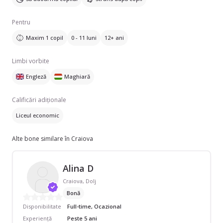
Pentru
Maxim 1 copil
0 - 11 luni
12+ ani
Limbi vorbite
Engleză
Maghiară
Calificări adiționale
Liceul economic
Alte bone similare în Craiova
Alina D
Craiova, Dolj
Bonă
Disponibilitate
Full-time, Ocazional
Experiență
Peste 5 ani