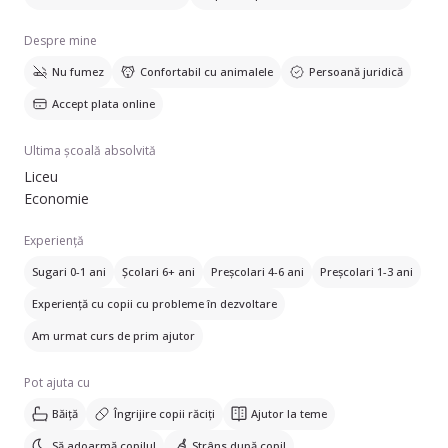
Despre mine
Nu fumez
Confortabil cu animalele
Persoană juridică
Accept plata online
Ultima școală absolvită
Liceu
Economie
Experiență
Sugari 0-1 ani
Școlari 6+ ani
Preșcolari 4-6 ani
Preșcolari 1-3 ani
Experiență cu copii cu probleme în dezvoltare
Am urmat curs de prim ajutor
Pot ajuta cu
Băiță
Îngrijire copii răciți
Ajutor la teme
Să adoarmă copilul
Strâns după copil