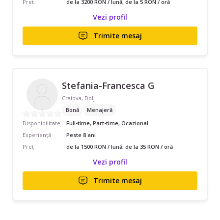
Preț
de la 3200 RON / lună, de la 5 RON / oră
Vezi profil
Trimite mesaj
Stefania-Francesca G
Craiova, Dolj
Bonă
Menajeră
Disponibilitate
Full-time, Part-time, Ocazional
Experiență
Peste 8 ani
Preț
de la 1500 RON / lună, de la 35 RON / oră
Vezi profil
Trimite mesaj