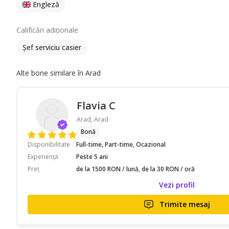
Engleză
Calificări adiționale
Șef serviciu casier
Alte bone similare în Arad
Flavia C
Arad, Arad
Bonă
Disponibilitate
Full-time, Part-time, Ocazional
Experiență
Peste 5 ani
Preț
de la 1500 RON / lună, de la 30 RON / oră
Vezi profil
Trimite mesaj