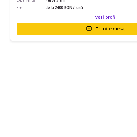
Experiență
Peste 5 ani
Preț
de la 2400 RON / lună
Vezi profil
Trimite mesaj