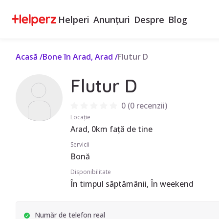
Helperi
Anunțuri
Despre
Blog
Acasă
/
Bone în Arad, Arad
/
Flutur D
Flutur D
0
(
0 recenzii
)
Locație
Arad, 0km față de tine
Servicii
Bonă
Disponibilitate
În timpul săptămânii, În weekend
Număr de telefon real