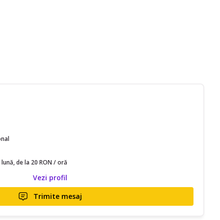
onal
 lună, de la 20 RON / oră
Vezi profil
Trimite mesaj