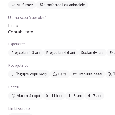
Nu fumez
Confortabil cu animalele
Ultima școală absolvită
Liceu
Contabilitate
Experiență
Preșcolari 1-3 ani
Preșcolari 4-6 ani
Școlari 6+ ani
Exp
Pot ajuta cu
Îngrijire copii răciți
Băiță
Treburile casei
Î
Pentru
Maxim 4 copii
0 - 11 luni
1 - 3 ani
4 - 7 ani
Limbi vorbite