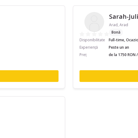
Sarah-Jul
Arad, Arad
Bonă
Disponibilitate
Full-time, Ocazi
Experiență
Peste un an
Preț
de la 1750 RON /