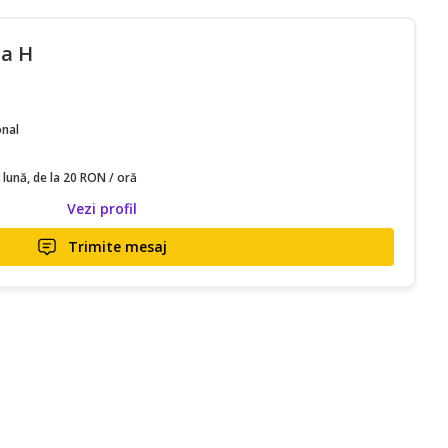
ia H
onal
 lună, de la 20 RON / oră
Vezi profil
Trimite mesaj