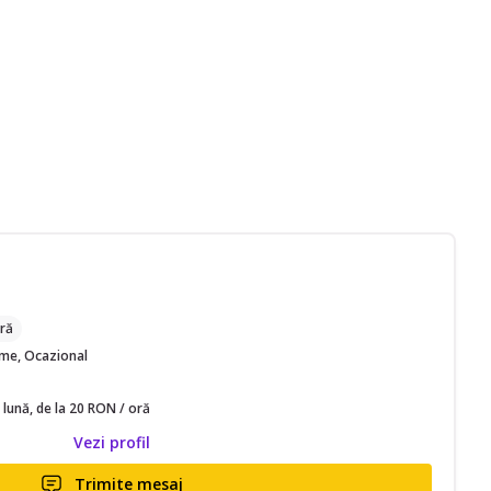
ră
time, Ocazional
 lună, de la 20 RON / oră
Vezi profil
Trimite mesaj