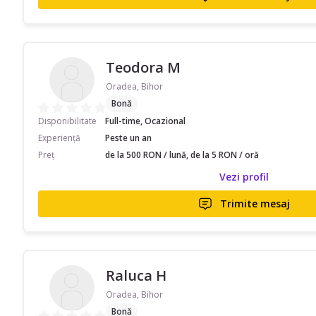
Teodora M
Oradea, Bihor
Bonă
Disponibilitate
Full-time, Ocazional
Experiență
Peste un an
Preț
de la 500 RON / lună, de la 5 RON / oră
Vezi profil
Trimite mesaj
Raluca H
Oradea, Bihor
Bonă