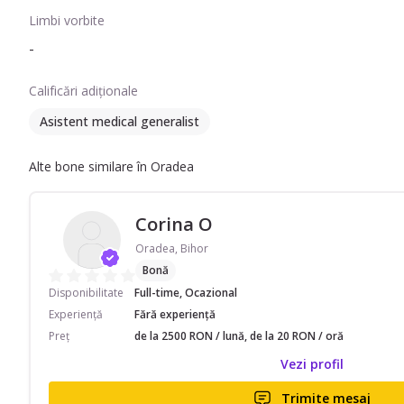
Limbi vorbite
-
Calificări adiționale
Asistent medical generalist
Alte bone similare în Oradea
Corina O
Oradea, Bihor
Bonă
Disponibilitate
Full-time, Ocazional
Experiență
Fără experiență
Preț
de la 2500 RON / lună, de la 20 RON / oră
Vezi profil
Trimite mesaj