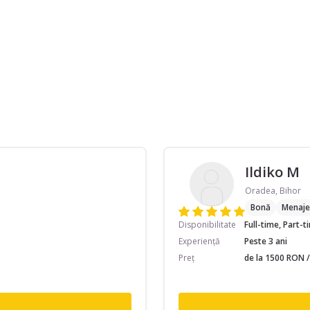
Ildiko M
Oradea, Bihor
Bonă
Menaje
Disponibilitate
Full-time, Part-
Experiență
Peste 3 ani
Preț
de la 1500 RON /