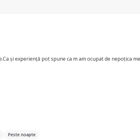
re.Ca și experiență pot spune ca m am ocupat de nepoțica mea 
.
u
Peste noapte