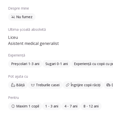
Despre mine
Nu fumez
Ultima școală absolvită
Liceu
Asistent medical generalist
Experiență
Preșcolari 1-3 ani
Sugari 0-1 ani
Experiență cu copii cu 
Pot ajuta cu
Băiță
Treburile casei
Îngrijire copii răciți
Pentru
Maxim 1 copil
1 - 3 ani
4 - 7 ani
8 - 12 ani