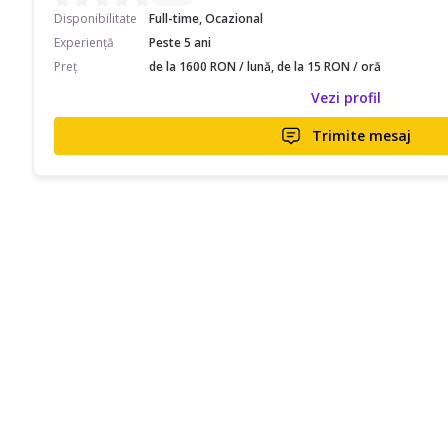
Disponibilitate
Full-time, Ocazional
Experiență
Peste 5 ani
Preț
de la 1600 RON / lună, de la 15 RON / oră
Vezi profil
Trimite mesaj