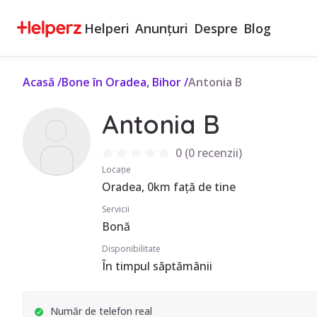
Helperi
Anunțuri
Despre
Blog
Acasă
/
Bone în Oradea, Bihor
/
Antonia B
Antonia B
0
(
0 recenzii
)
Locație
Oradea, 0km față de tine
Servicii
Bonă
Disponibilitate
În timpul săptămânii
Număr de telefon real