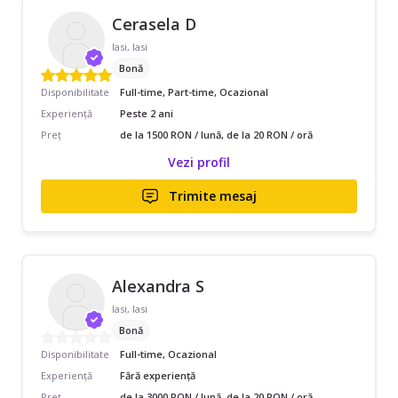
Cerasela D
Iasi, Iasi
Bonă
Disponibilitate
Full-time, Part-time, Ocazional
Experiență
Peste 2 ani
Preț
de la 1500 RON / lună, de la 20 RON / oră
Vezi profil
Trimite mesaj
Alexandra S
Iasi, Iasi
Bonă
Disponibilitate
Full-time, Ocazional
Experiență
Fără experiență
Preț
de la 3000 RON / lună, de la 20 RON / oră