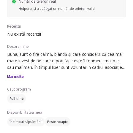
Număr de telefon real
Helperul și-a adăugat un număr de telefon valid
Recenzii
Nu există recenzii
Despre mine
Buna, sunt o fire calmă, blândă și care consideră că cea mai
mare investiție pe care o poți face este în oameni: mai mici
sau mai mari. În timpul liber sunt voluntar în cadrul asociației
Micii Exploratori. O asociație a cărei viziune este sa ofere
Mai multe
copiilor o educație moral-creștină într-un mod interactiv și
experiențial. Aici îmi exersez pasiunile mele precum: desenat,
Caut program
Full-time
Disponibilitatea mea
În timpul săptămânii
Peste noapte