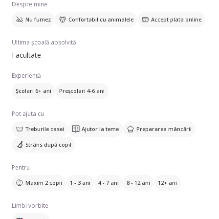
Despre mine
Nu fumez
Confortabil cu animalele
Accept plata online
Ultima școală absolvită
Facultate
Experiență
Școlari 6+ ani
Preșcolari 4-6 ani
Pot ajuta cu
Treburile casei
Ajutor la teme
Prepararea mâncării
Strâns după copil
Pentru
Maxim 2 copii
1 - 3 ani
4 - 7 ani
8 - 12 ani
12+ ani
Limbi vorbite