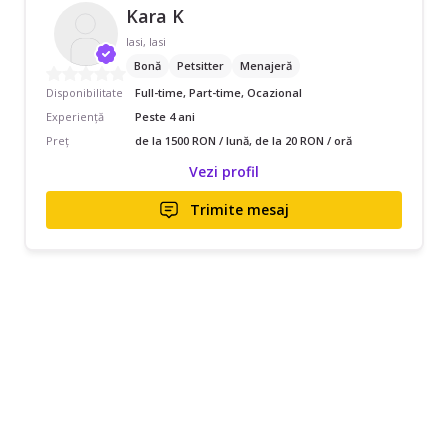
Kara K
Iasi, Iasi
Bonă
Petsitter
Menajeră
Disponibilitate
Full-time, Part-time, Ocazional
Experiență
Peste 4 ani
Preț
de la 1500 RON / lună, de la 20 RON / oră
Vezi profil
Trimite mesaj