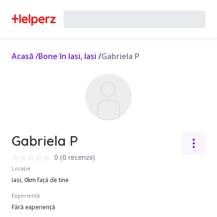
Acasă
/
Bone în Iasi, Iasi
/
Gabriela P
Gabriela P
0
(
0 recenzii
)
Locație
Iasi, 0km față de tine
Experiență
Fără experiență