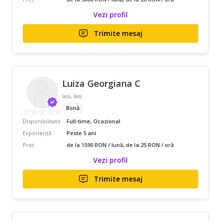
Vezi profil
Trimite mesaj
Luiza Georgiana C
Iasi, Iasi
Bonă
Disponibilitate
Full-time, Ocazional
Experiență
Peste 5 ani
Preț
de la 1590 RON / lună, de la 25 RON / oră
Vezi profil
Trimite mesaj