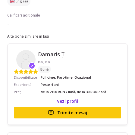
Engleză
Calificări adiționale
-
Alte bone similare în Iasi
Damaris Ț
Iasi, Iasi
Bonă
Disponibilitate
Full-time, Part-time, Ocazional
Experiență
Peste 4 ani
Preț
de la 2100 RON / lună, de la 30 RON / oră
Vezi profil
Trimite mesaj