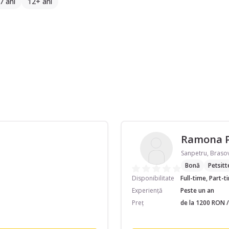
 7 ani
12+ ani
Ramona 
Sanpetru, Braso
Bonă
Petsitt
Disponibilitate
Full-time, Part-
Experiență
Peste un an
Preț
de la 1200 RON /