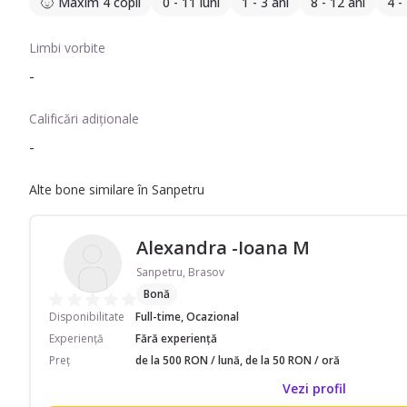
Maxim 4 copii
0 - 11 luni
1 - 3 ani
8 - 12 ani
4 -
Limbi vorbite
-
Calificări adiționale
-
Alte bone similare în Sanpetru
Alexandra -Ioana M
Sanpetru, Brasov
Bonă
Disponibilitate
Full-time, Ocazional
Experiență
Fără experiență
Preț
de la 500 RON / lună, de la 50 RON / oră
Vezi profil