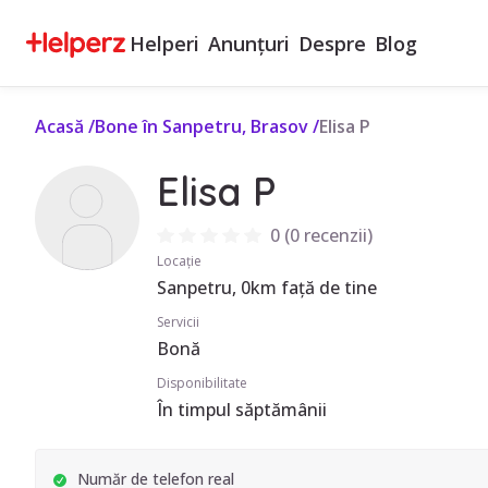
Helperi
Anunțuri
Despre
Blog
Acasă
/
Bone în Sanpetru, Brasov
/
Elisa P
Elisa P
0
(
0 recenzii
)
Locație
Sanpetru, 0km față de tine
Servicii
Bonă
Disponibilitate
În timpul săptămânii
Număr de telefon real