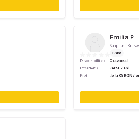
Emilia P
Sanpetru, Braso
Bonă
Disponibilitate
Ocazional
Experiență
Peste 2 ani
Preț
de la 35 RON / o