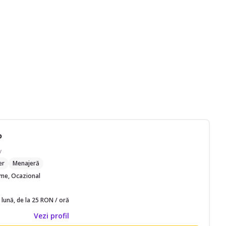
P
v
er
Menajeră
time, Ocazional
 lună, de la 25 RON / oră
Vezi profil