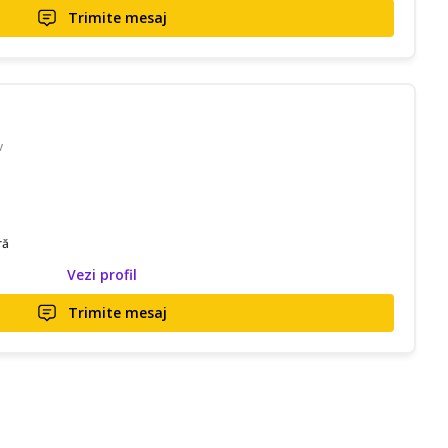
Trimite mesaj
v
ră
Vezi profil
Trimite mesaj