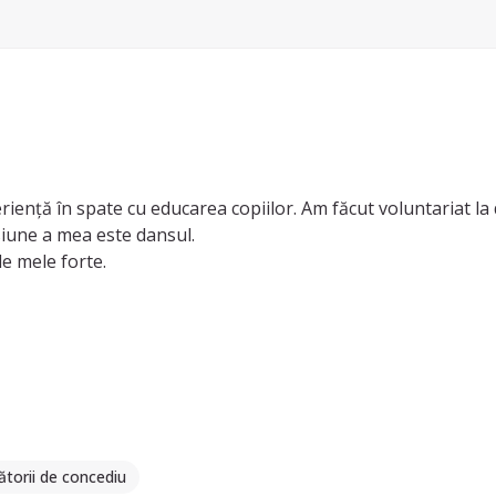
iență în spate cu educarea copiilor. Am făcut voluntariat la di
siune a mea este dansul.
le mele forte.
ătorii de concediu