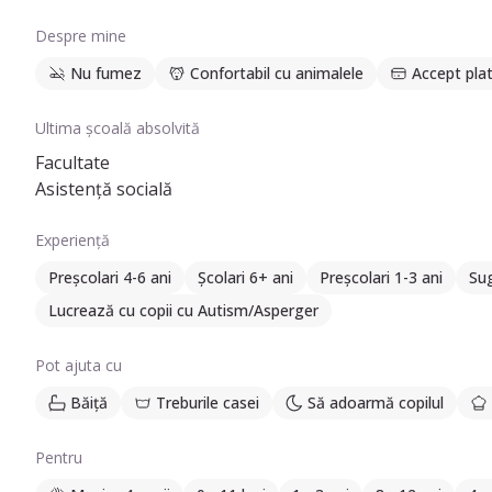
Despre mine
Nu fumez
Confortabil cu animalele
Accept plat
Ultima școală absolvită
Facultate
Asistență socială
Experiență
Preșcolari 4-6 ani
Școlari 6+ ani
Preșcolari 1-3 ani
Sug
Lucrează cu copii cu Autism/Asperger
Pot ajuta cu
Băiță
Treburile casei
Să adoarmă copilul
Pentru