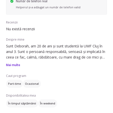
Număr de telefon real
Helperul și-a adăugat un număr de telefon valid
Recenzii
Nu există recenzii
Despre mine
Sunt Deborah, am 20 de ani și sunt studentă la UMF Cluj în
anul 3. Sunt o persoană responsabilă, serioasă și implicată în
ceea ce fac, calmă, răbdătoare, cu mare drag de cei mici și
îmi doresc să contribui la dezvoltarea lor armonioasă într-un
Mai multe
mediu sigur și prietenos. Mă pot adapta la rutina și la regulile
familiei, scopul meu este să fiu un sprijin pentru părinți și o
Caut program
prietenă pentru copii.
Part-time
Ocazional
Disponibilitatea mea
În timpul săptămânii
În weekend