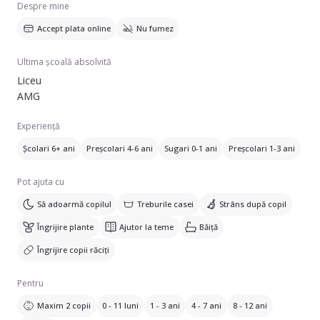
Despre mine
Accept plata online
Nu fumez
Ultima școală absolvită
Liceu
AMG
Experiență
Școlari 6+ ani
Preșcolari 4-6 ani
Sugari 0-1 ani
Preșcolari 1-3 ani
Pot ajuta cu
Să adoarmă copilul
Treburile casei
Strâns după copil
Îngrijire plante
Ajutor la teme
Băiță
Îngrijire copii răciți
Pentru
Maxim 2 copii
0 - 11 luni
1 - 3 ani
4 - 7 ani
8 - 12 ani