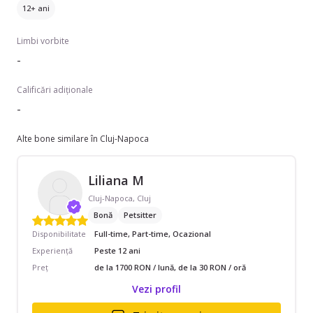
12+ ani
Limbi vorbite
-
Calificări adiționale
-
Alte bone similare în Cluj-Napoca
Liliana M
Cluj-Napoca, Cluj
Bonă
Petsitter
Disponibilitate
Full-time, Part-time, Ocazional
Experiență
Peste 12 ani
Preț
de la 1700 RON / lună, de la 30 RON / oră
Vezi profil