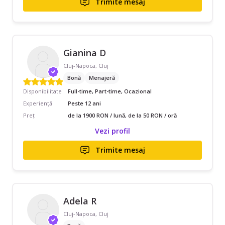
Trimite mesaj
Gianina D
Cluj-Napoca, Cluj
Bonă
Menajeră
Disponibilitate
Full-time, Part-time, Ocazional
Experiență
Peste 12 ani
Preț
de la 1900 RON / lună, de la 50 RON / oră
Vezi profil
Trimite mesaj
Adela R
Cluj-Napoca, Cluj