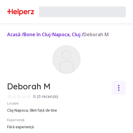
Acasă
/
Bone în Cluj-Napoca, Cluj
/
Deborah M
Deborah M
0
(
0 recenzii
)
Locație
Cluj-Napoca, 0km față de tine
Experiență
Fără experiență