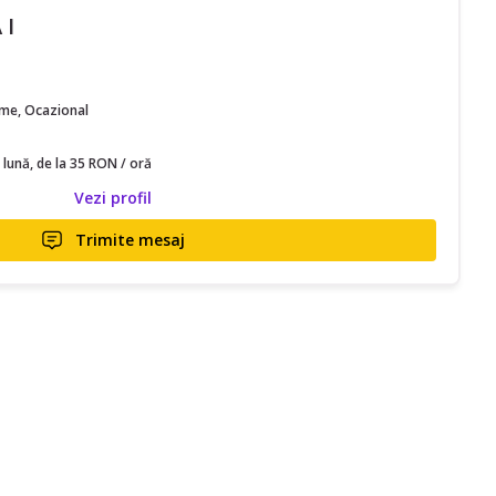
 I
time, Ocazional
 lună, de la 35 RON / oră
Vezi profil
Trimite mesaj