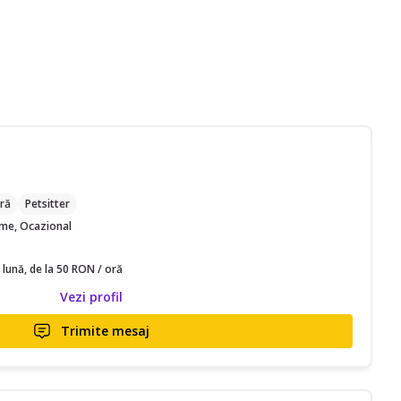
ră
Petsitter
time, Ocazional
 lună, de la 50 RON / oră
Vezi profil
Trimite mesaj