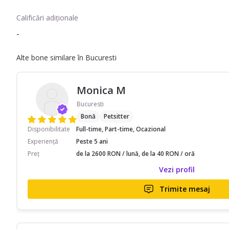
Calificări adiționale
-
Alte bone similare în Bucuresti
Monica M
Bucuresti
Bonă
Petsitter
Disponibilitate
Full-time, Part-time, Ocazional
Experiență
Peste 5 ani
Preț
de la 2600 RON / lună, de la 40 RON / oră
Vezi profil
Trimite mesaj