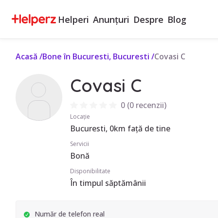
Helperi
Anunțuri
Despre
Blog
Acasă
/
Bone în Bucuresti, Bucuresti
/
Covasi C
Covasi C
0
(
0 recenzii
)
Locație
Bucuresti, 0km față de tine
Servicii
Bonă
Disponibilitate
În timpul săptămânii
Număr de telefon real