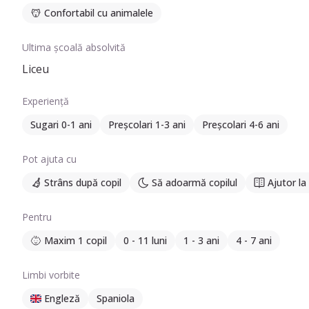
Confortabil cu animalele
Ultima școală absolvită
Liceu
Experiență
Sugari 0-1 ani
Preșcolari 1-3 ani
Preșcolari 4-6 ani
Pot ajuta cu
Strâns după copil
Să adoarmă copilul
Ajutor l
Pentru
Maxim 1 copil
0 - 11 luni
1 - 3 ani
4 - 7 ani
Limbi vorbite
Engleză
Spaniola