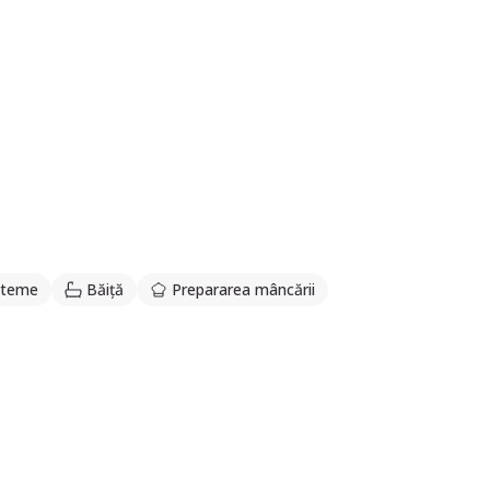
a teme
Băiță
Prepararea mâncării