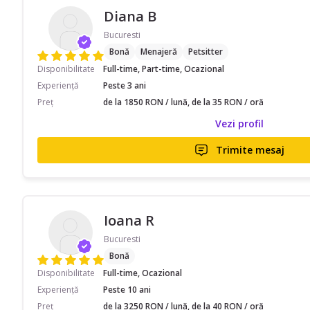
Diana B
Bucuresti
Bonă
Menajeră
Petsitter
Disponibilitate
Full-time, Part-time, Ocazional
Experiență
Peste 3 ani
Preț
de la 1850 RON / lună, de la 35 RON / oră
Vezi profil
Trimite mesaj
Ioana R
Bucuresti
Bonă
Disponibilitate
Full-time, Ocazional
Experiență
Peste 10 ani
Preț
de la 3250 RON / lună, de la 40 RON / oră