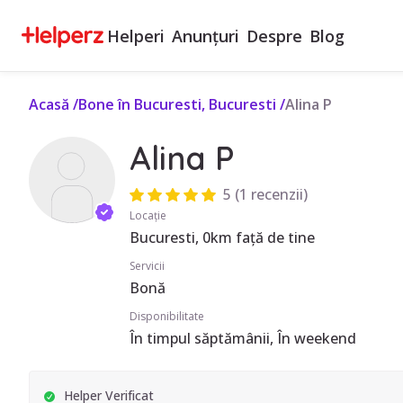
Helperi
Anunțuri
Despre
Blog
Acasă
/
Bone în Bucuresti, Bucuresti
/
Alina P
Alina P
5
(
1 recenzii
)
Locație
Bucuresti, 0km față de tine
Servicii
Bonă
Disponibilitate
În timpul săptămânii, În weekend
Helper Verificat