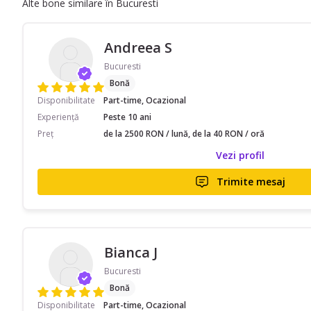
Alte bone similare în Bucuresti
Andreea S
Bucuresti
Bonă
Disponibilitate
Part-time, Ocazional
Experiență
Peste 10 ani
Preț
de la 2500 RON / lună, de la 40 RON / oră
Vezi profil
Trimite mesaj
Bianca J
Bucuresti
Bonă
Disponibilitate
Part-time, Ocazional