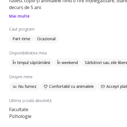
Iubesc copiii și animalele fiind o fire înțelegătoare, blâ
decurs de 5 ani.
Mai multe
Caut program
Part-time
Ocazional
Disponibilitatea mea
În timpul săptămânii
În weekend
Sărbători sau zile liber
Despre mine
Nu fumez
Confortabil cu animalele
Accept plat
Ultima școală absolvită
Facultate
Psihologie