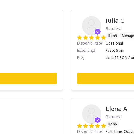
Iulia C
Bucuresti
Bonă
Menaje
Disponibilitate
Ocazional
Experiență
Peste 5 ani
Preț
de la 55 RON / o
Elena A
Bucuresti
Bonă
Disponibilitate
Part-time, Ocaz