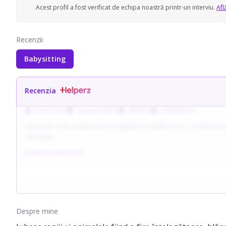
Acest profil a fost verificat de echipa noastră printr-un interviu.
Afl
Recenzii
Babysitting
Recenzia
Punctual/ă
Responsabil/ă
Blând/ă
Adaptabil/ă
Alina are 2 ani experiență în îngrijirea copiilor mici, lucrând p
stimulare.
Citește mai mult
A lucrat și într-un afterschool, precum și ca profesor suplinito
empatică și adaptată fiecărui copil.
Se remarcă prin răbdare, atenție și capacitatea de a construi re
constant cu familia și nu ia decizii medicale fără acordul aces
Despre mine