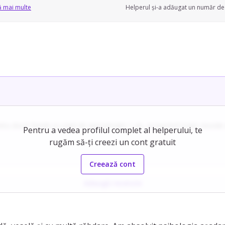
ă mai multe
Helperul și-a adăugat un număr de 
entru două familii cu copii de aproximativ 1 an, acoperind toate nevoile 
Pentru a vedea profilul complet al helperului, te
rugăm să-ți creezi un cont gratuit
r, ceea ce îi consolidează abilitățile educative și de gestionare a copii
Creează cont
Adaugă recenzie
lații echilibrate, respectând consecvent regulile și indicațiile părințil
teia, fiind orientată spre dezvoltare continuă și metode creative de luc