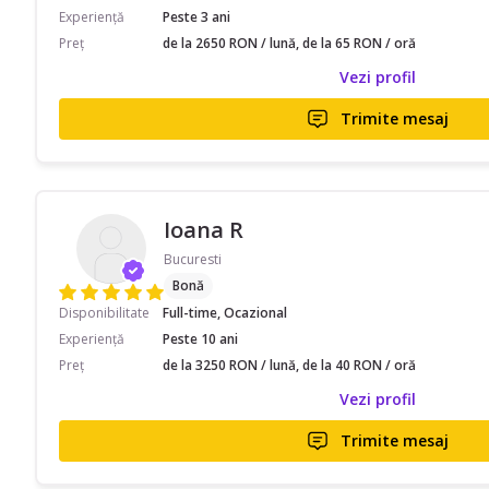
Experiență
Peste 3 ani
Preț
de la 2650 RON / lună, de la 65 RON / oră
Vezi profil
Trimite mesaj
Ioana R
Bucuresti
Bonă
Disponibilitate
Full-time, Ocazional
Experiență
Peste 10 ani
Preț
de la 3250 RON / lună, de la 40 RON / oră
Vezi profil
Trimite mesaj