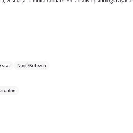
ndă, veselă și cu multă răbdare. Am absolvit psihologia așadar 
e stat
Nunți/Botezuri
a online