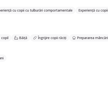
eriență cu copii cu tulburări comportamentale
Experiență cu copi
 copil
Băiță
Îngrijire copii răciți
Prepararea mâncări
ani