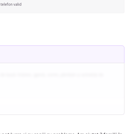
telefon valid
de bază: hrănire, igienă, somn, plimbări și activități de
lor. Are formare în psihologie, reflectată într-o abordare calmă,
or. Gestionează situațiile sensibile cu prudență, comunică
ru.