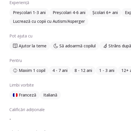
Experiență
Preșcolari 1-3 ani
Preșcolari 4-6 ani
Școlari 6+ ani
Exp
Lucrează cu copii cu Autism/Asperger
Pot ajuta cu
Ajutor la teme
Să adoarmă copilul
Strâns după
Pentru
Maxim 1 copil
4 - 7 ani
8 - 12 ani
1 - 3 ani
12+ 
Limbi vorbite
Franceză
Italiană
Calificări adiționale
-