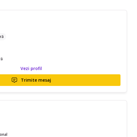
ră
ră
Vezi profil
Trimite mesaj
ional