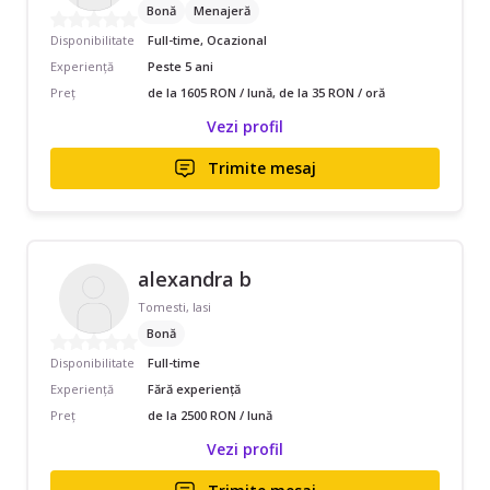
Bonă
Menajeră
Disponibilitate
Full-time, Ocazional
Experiență
Peste 5 ani
Preț
de la 1605 RON / lună, de la 35 RON / oră
Vezi profil
Trimite mesaj
alexandra b
Tomesti, Iasi
Bonă
Disponibilitate
Full-time
Experiență
Fără experiență
Preț
de la 2500 RON / lună
Vezi profil