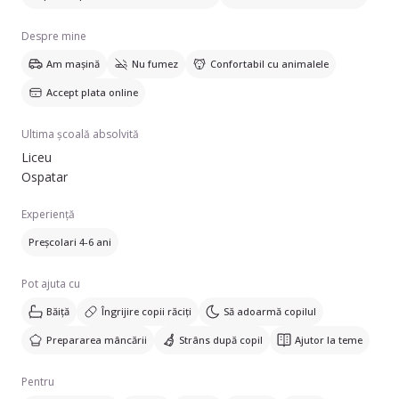
Despre mine
Am mașină
Nu fumez
Confortabil cu animalele
Accept plata online
Ultima școală absolvită
Liceu
Ospatar
Experiență
Preșcolari 4-6 ani
Pot ajuta cu
Băiță
Îngrijire copii răciți
Să adoarmă copilul
Prepararea mâncării
Strâns după copil
Ajutor la teme
Pentru