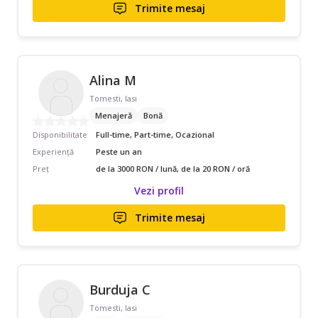
Trimite mesaj
Alina M
Tomesti, Iasi
Menajeră
Bonă
Disponibilitate
Full-time, Part-time, Ocazional
Experiență
Peste un an
Preț
de la 3000 RON / lună, de la 20 RON / oră
Vezi profil
Trimite mesaj
Burduja C
Tomesti, Iasi