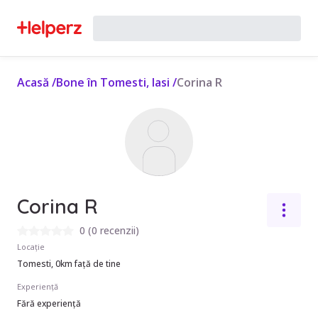
Acasă
/
Bone în Tomesti, Iasi
/
Corina R
Corina R
0
(
0 recenzii
)
Locație
Tomesti, 0km față de tine
Experiență
Fără experiență