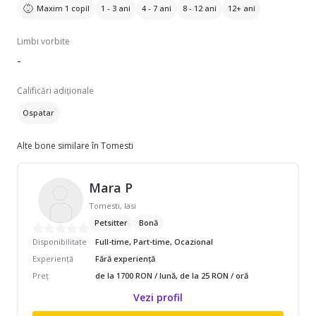
Maxim 1 copil
1 - 3 ani
4 - 7 ani
8 - 12 ani
12+ ani
Limbi vorbite
-
Calificări adiționale
Ospatar
Alte bone similare în Tomesti
Mara P
Tomesti, Iasi
Petsitter
Bonă
Disponibilitate
Full-time, Part-time, Ocazional
Experiență
Fără experiență
Preț
de la 1700 RON / lună, de la 25 RON / oră
Vezi profil