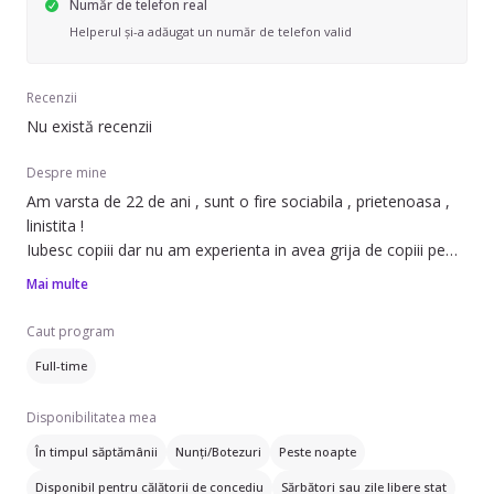
Număr de telefon real
Helperul și-a adăugat un număr de telefon valid
Recenzii
Nu există recenzii
Despre mine
Am varsta de 22 de ani , sunt o fire sociabila , prietenoasa ,
linistita !
Iubesc copiii dar nu am experienta in avea grija de copiii pe
perioade mai lungi , ci ocazional
Mai multe
In schimb ma adaptez foarte usor si raspund cu siguranta
cerintelor
Caut program
Full-time
Disponibilitatea mea
În timpul săptămânii
Nunți/Botezuri
Peste noapte
Disponibil pentru călătorii de concediu
Sărbători sau zile libere stat