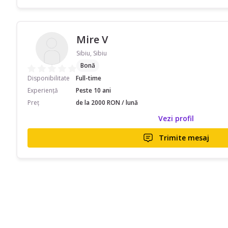
Mire V
Sibiu, Sibiu
Bonă
Disponibilitate
Full-time
Experiență
Peste 10 ani
Preț
de la 2000 RON / lună
Vezi profil
Trimite mesaj