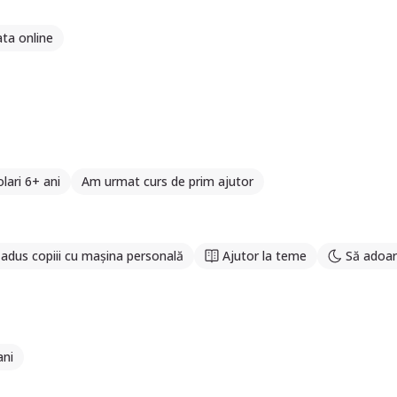
ata online
lari 6+ ani
Am urmat curs de prim ajutor
adus copiii cu mașina personală
Ajutor la teme
Să adoar
ani