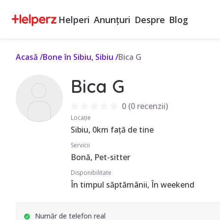
Helperi
Anunțuri
Despre
Blog
Acasă
/
Bone în Sibiu, Sibiu
/
Bica G
Bica G
0
(
0 recenzii
)
Locație
Sibiu, 0km față de tine
Servicii
Bonă, Pet-sitter
Disponibilitate
În timpul săptămânii, În weekend
Număr de telefon real