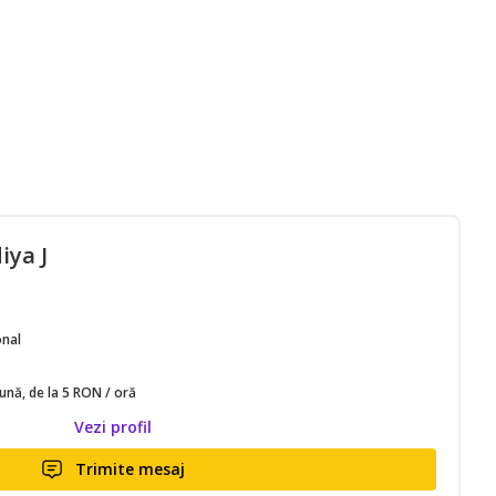
iya J
onal
lună, de la 5 RON / oră
Vezi profil
Trimite mesaj