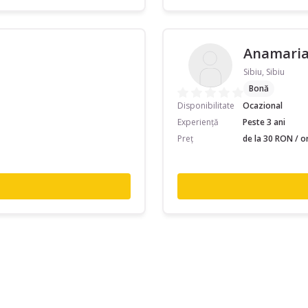
Anamaria
Sibiu, Sibiu
Bonă
Disponibilitate
Ocazional
Experiență
Peste 3 ani
Preț
de la 30 RON / o