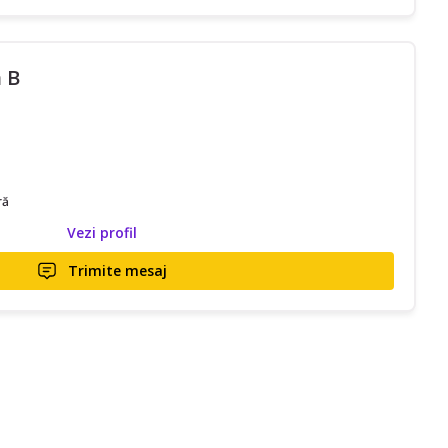
 B
ră
Vezi profil
Trimite mesaj