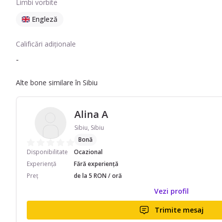
Limbi vorbite
Engleză
Calificări adiționale
-
Alte bone similare în Sibiu
Alina A
Sibiu, Sibiu
Bonă
Disponibilitate
Ocazional
Experiență
Fără experiență
Preț
de la 5 RON / oră
Vezi profil
Trimite mesaj