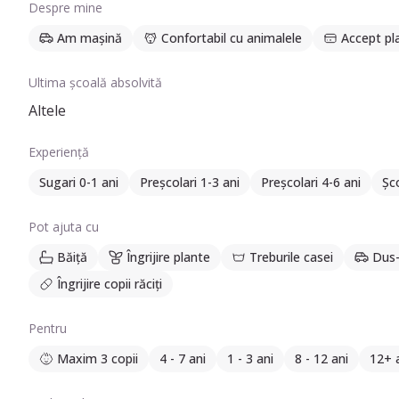
Despre mine
Am mașină
Confortabil cu animalele
Accept pl
Ultima școală absolvită
Altele
Experiență
Sugari 0-1 ani
Preșcolari 1-3 ani
Preșcolari 4-6 ani
Șco
Pot ajuta cu
Băiță
Îngrijire plante
Treburile casei
Dus-
Îngrijire copii răciți
Pentru
Maxim 3 copii
4 - 7 ani
1 - 3 ani
8 - 12 ani
12+ 