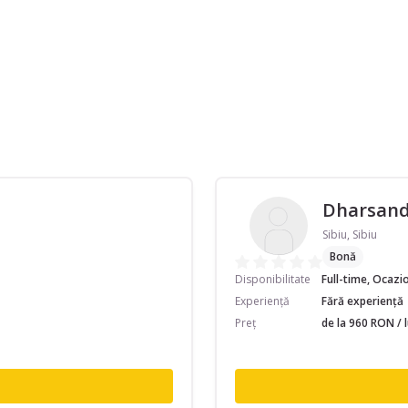
Dharsand
Sibiu, Sibiu
Bonă
Disponibilitate
Full-time, Ocazi
Experiență
Fără experiență
Preț
de la 960 RON / 