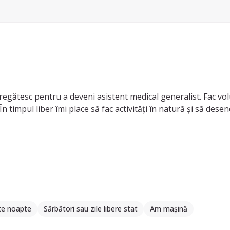
tesc pentru a deveni asistent medical generalist. Fac volu
n timpul liber îmi place să fac activități în natură și să desen
te noapte
Sărbători sau zile libere stat
Am mașină