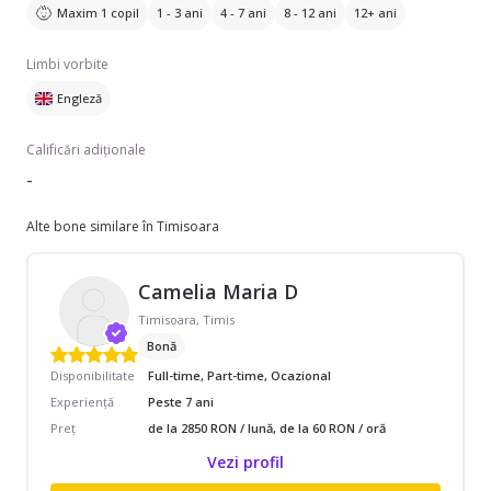
Maxim 1 copil
1 - 3 ani
4 - 7 ani
8 - 12 ani
12+ ani
Limbi vorbite
Engleză
Calificări adiționale
-
Alte bone similare în Timisoara
Camelia Maria D
Timisoara, Timis
Bonă
Disponibilitate
Full-time, Part-time, Ocazional
Experiență
Peste 7 ani
Preț
de la 2850 RON / lună, de la 60 RON / oră
Vezi profil