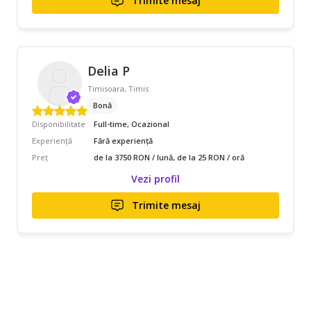
Trimite mesaj
Delia P
Timisoara, Timis
Bonă
Disponibilitate
Full-time, Ocazional
Experiență
Fără experiență
Preț
de la 3750 RON / lună, de la 25 RON / oră
Vezi profil
Trimite mesaj