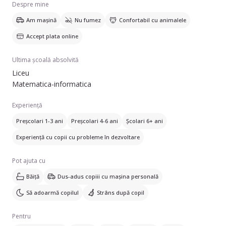
Despre mine
Am mașină
Nu fumez
Confortabil cu animalele
Accept plata online
Ultima școală absolvită
Liceu
Matematica-informatica
Experiență
Preșcolari 1-3 ani
Preșcolari 4-6 ani
Școlari 6+ ani
Experiență cu copii cu probleme în dezvoltare
Pot ajuta cu
Băiță
Dus-adus copiii cu mașina personală
Să adoarmă copilul
Strâns după copil
Pentru