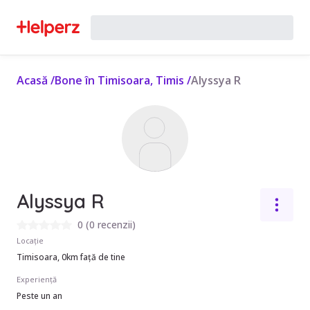
Acasă
/
Bone în Timisoara, Timis
/
Alyssya R
Alyssya R
0
(
0 recenzii
)
Locație
Timisoara, 0km față de tine
Experiență
Peste un an