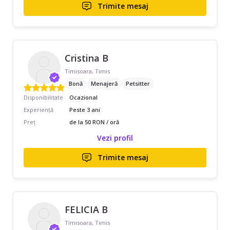
Trimite mesaj
Cristina B
Timisoara, Timis
Bonă
Menajeră
Petsitter
Disponibilitate
Ocazional
Experiență
Peste 3 ani
Preț
de la 50 RON / oră
Vezi profil
Trimite mesaj
FELICIA B
Timisoara, Timis