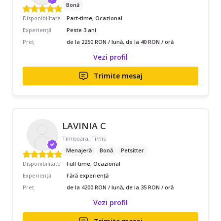
Bonă
Disponibilitate
Part-time, Ocazional
Experiență
Peste 3 ani
Preț
de la 2250 RON / lună, de la 40 RON / oră
Vezi profil
Trimite mesaj
LAVINIA C
Timisoara, Timis
Menajeră
Bonă
Petsitter
Disponibilitate
Full-time, Ocazional
Experiență
Fără experiență
Preț
de la 4200 RON / lună, de la 35 RON / oră
Vezi profil