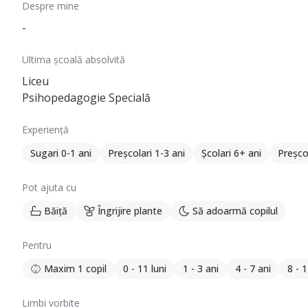
Despre mine
-
Ultima școală absolvită
Liceu
Psihopedagogie Specială
Experiență
Sugari 0-1 ani
Preșcolari 1-3 ani
Școlari 6+ ani
Preșcol
Pot ajuta cu
Băiță
Îngrijire plante
Să adoarmă copilul
Pentru
Maxim 1 copil
0 - 11 luni
1 - 3 ani
4 - 7 ani
8 - 1
Limbi vorbite