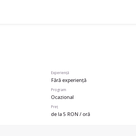
Experiență
Fără experiență
Program
Ocazional
Preț
de la 5 RON / oră