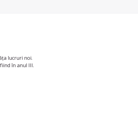
ța lucruri noi.
iind în anul III.