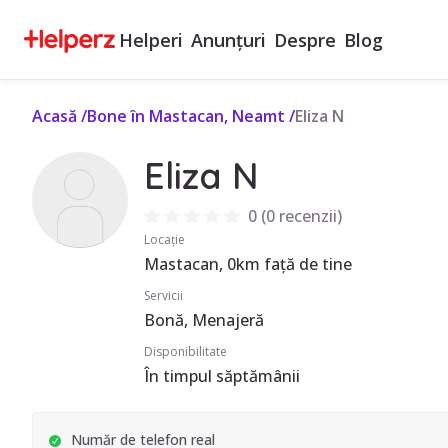
Helperi
Anunțuri
Despre
Blog
Acasă
/
Bone în Mastacan, Neamt
/
Eliza N
Eliza N
0
(
0 recenzii
)
Locație
Mastacan, 0km față de tine
Servicii
Bonă, Menajeră
Disponibilitate
În timpul săptămânii
Număr de telefon real