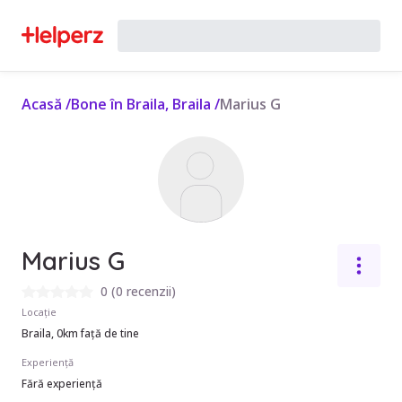
Acasă
/
Bone în Braila, Braila
/
Marius G
Marius G
0
(
0 recenzii
)
Locație
Braila, 0km față de tine
Experiență
Fără experiență