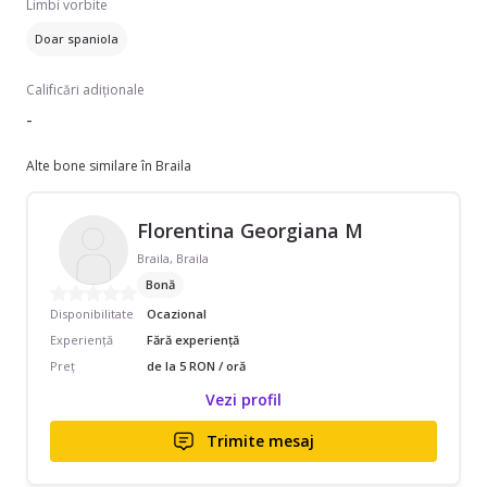
Limbi vorbite
Doar spaniola
Calificări adiționale
-
Alte bone similare în Braila
Florentina Georgiana M
Braila, Braila
Bonă
Disponibilitate
Ocazional
Experiență
Fără experiență
Preț
de la 5 RON / oră
Vezi profil
Trimite mesaj