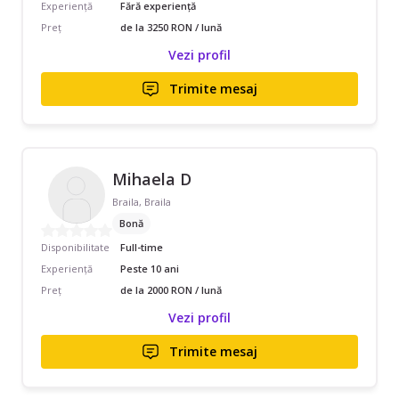
Experiență
Fără experiență
Preț
de la 3250 RON / lună
Vezi profil
Trimite mesaj
Mihaela D
Braila, Braila
Bonă
Disponibilitate
Full-time
Experiență
Peste 10 ani
Preț
de la 2000 RON / lună
Vezi profil
Trimite mesaj