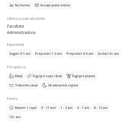
Nu fumez
Accept plata online
Ultima școală absolvită
Facultate
Administradora
Experiență
Sugari 0-1 ani
Preșcolari 1-3 ani
Preșcolari 4-6 ani
Școlari 6+ ani
Pot ajuta cu
Băiță
Îngrijire copii răciți
Îngrijire plante
Treburile casei
Să adoarmă copilul
Pentru
Maxim 1 copil
0 - 11 luni
1 - 3 ani
4 - 7 ani
8 - 12 ani
12+ ani