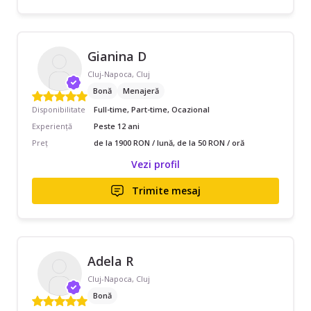
Gianina D
Cluj-Napoca, Cluj
Bonă
Menajeră
Disponibilitate
Full-time, Part-time, Ocazional
Experiență
Peste 12 ani
Preț
de la 1900 RON / lună, de la 50 RON / oră
Vezi profil
Trimite mesaj
Adela R
Cluj-Napoca, Cluj
Bonă