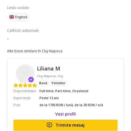
Limbi vorbite
Engleză
Calificări adiționale
-
Alte bone similare în Cluj-Napoca
Liliana M
Cluj-Napoca, Cluj
Bonă
Petsitter
Disponibilitate
Full-time, Part-time, Ocazional
Experiență
Peste 12 ani
Preț
de la 1700 RON / lună, de la 30 RON / oră
Vezi profil
Trimite mesaj