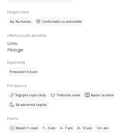
Despre mine
Nu fumez
Confortabil cu animalele
Ultima școală absolvită
Liceu
Filologie
Experiență
Preșcolari 4-6 ani
Pot ajuta cu
Îngrijire copii răciți
Treburile casei
Ajutor la teme
Să adoarmă copilul
Pentru
Maxim 1 copil
1 - 3 ani
4 - 7 ani
8 - 12 ani
12+ ani