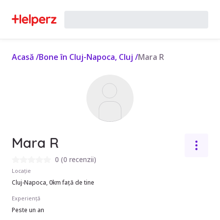
Acasă
/
Bone în Cluj-Napoca, Cluj
/
Mara R
Mara R
0
(
0 recenzii
)
Locație
Cluj-Napoca, 0km față de tine
Experiență
Peste un an