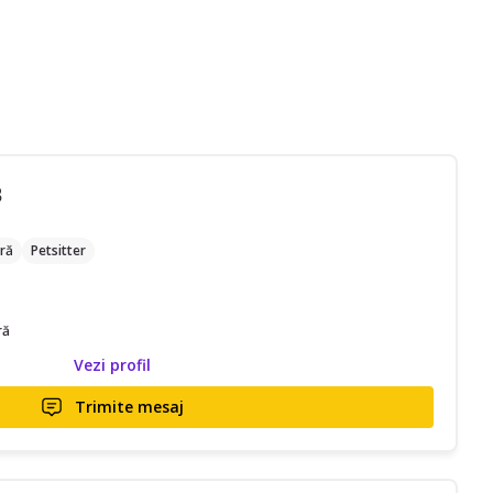
B
ră
Petsitter
ră
Vezi profil
Trimite mesaj