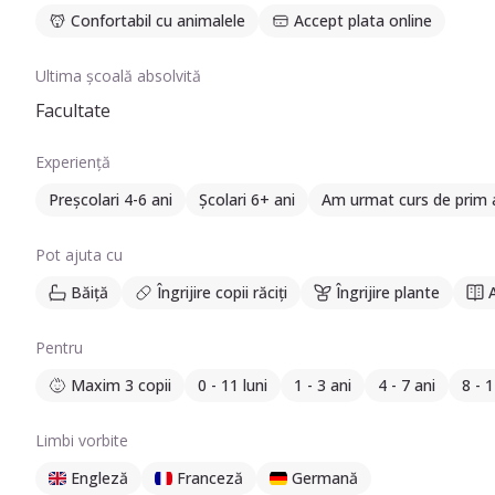
Confortabil cu animalele
Accept plata online
Ultima școală absolvită
Facultate
Experiență
Preșcolari 4-6 ani
Școlari 6+ ani
Am urmat curs de prim 
Pot ajuta cu
Băiță
Îngrijire copii răciți
Îngrijire plante
Pentru
Maxim 3 copii
0 - 11 luni
1 - 3 ani
4 - 7 ani
8 - 1
Limbi vorbite
Engleză
Franceză
Germană