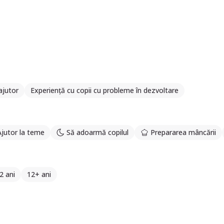
ajutor
Experiență cu copii cu probleme în dezvoltare
Ajutor la teme
Să adoarmă copilul
Prepararea mâncării
2 ani
12+ ani