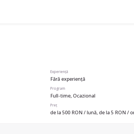
Experiență
Fără experiență
Program
Full-time, Ocazional
Preț
de la 500 RON / lună, de la 5 RON / o