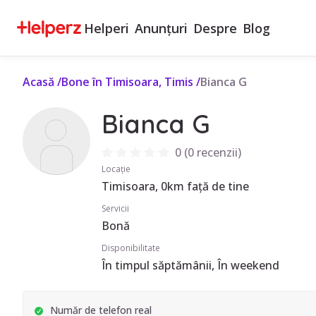
Helperi
Anunțuri
Despre
Blog
Acasă
/
Bone în Timisoara, Timis
/
Bianca G
Bianca G
0
(
0 recenzii
)
Locație
Timisoara, 0km față de tine
Servicii
Bonă
Disponibilitate
În timpul săptămânii, În weekend
Număr de telefon real