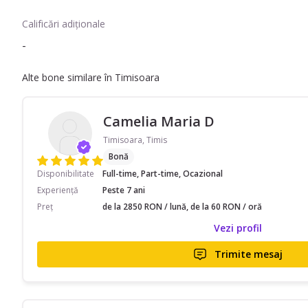
Calificări adiționale
-
Alte bone similare în Timisoara
Camelia Maria D
Timisoara, Timis
Bonă
Disponibilitate
Full-time, Part-time, Ocazional
Experiență
Peste 7 ani
Preț
de la 2850 RON / lună, de la 60 RON / oră
Vezi profil
Trimite mesaj