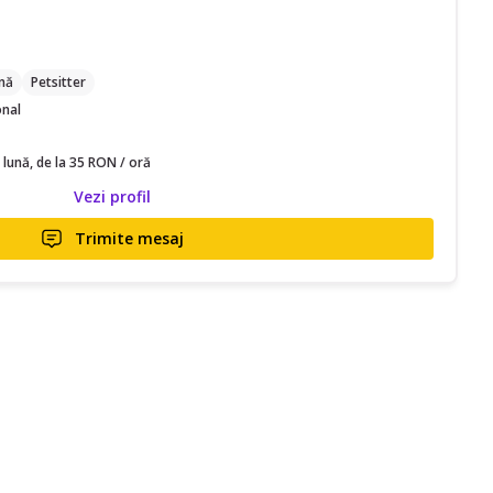
C
nă
Petsitter
onal
 lună, de la 35 RON / oră
Vezi profil
Trimite mesaj