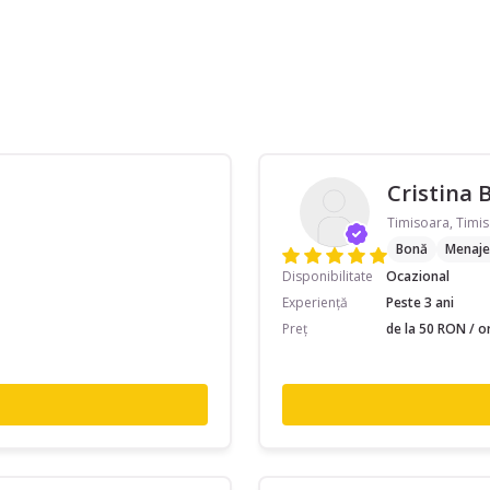
Cristina 
Timisoara, Timis
Bonă
Menaje
Disponibilitate
Ocazional
Experiență
Peste 3 ani
Preț
de la 50 RON / o