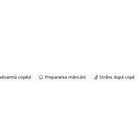
ințele necesare pentru a oferi o îngrijire de calitate copiilor
adoarmă copilul
Prepararea mâncării
Strâns după copil