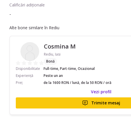
Calificări adiționale
-
Alte bone similare în Rediu
Cosmina M
Rediu, Iasi
Bonă
Disponibilitate
Full-time, Part-time, Ocazional
Experiență
Peste un an
Preț
de la 1600 RON / lună, de la 50 RON / oră
Vezi profil
Trimite mesaj