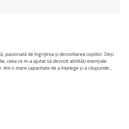
 pasionată de îngrijirea și dezvoltarea copiilor. Deși
e, ceea ce m-a ajutat să dezvolt abilități esențiale
or. Am o mare capacitate de a înțelege și a răspunde
 pozitiv și încurajator pentru cei mici. Îmi place să
 și activități distractive este una dintre pasiunile mele,
: