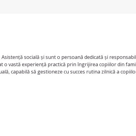
istență socială și sunt o persoană dedicată și responsabilă,
 vastă experiență practică prin îngrijirea copiilor din famili
ală, capabilă să gestioneze cu succes rutina zilnică a copiil
 să gestionez cu calm situațiile dificile și să creez un mediu
imulează imaginația și învățarea prin joc. Organizarea de jocuri
te în cadrul familiei mele si al cunoștințelor. Aceasta a inclus
eative.