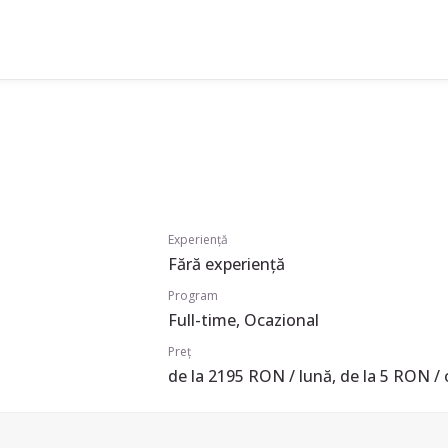
Experiență
Fără experiență
Program
Full-time, Ocazional
Preț
de la 2195 RON / lună, de la 5 RON / 