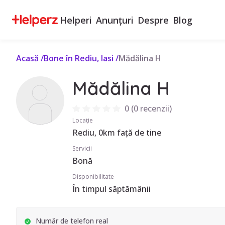
Helperi
Anunțuri
Despre
Blog
Acasă
/
Bone în Rediu, Iasi
/
Mădălina H
Mădălina H
0
(
0 recenzii
)
Locație
Rediu, 0km față de tine
Servicii
Bonă
Disponibilitate
În timpul săptămânii
Număr de telefon real