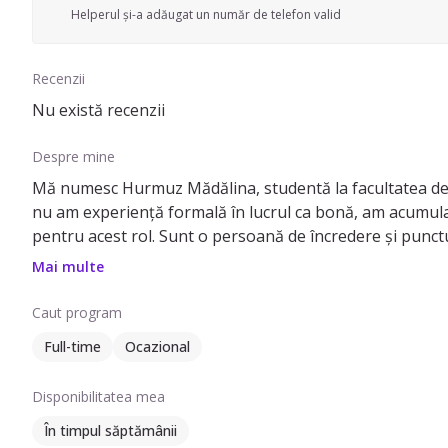
Helperul și-a adăugat un număr de telefon valid
Recenzii
Nu există recenzii
Despre mine
Mă numesc Hurmuz Mădălina, studentă la facultatea de As
nu am experiență formală în lucrul ca bonă, am acumulat o
pentru acest rol. Sunt o persoană de încredere și punctu
nevoilor emoționale ale copiilor. Răbdarea mea îmi permite
Mai multe
implic copiii în activități educative și recreative care st
contribuind astfel la dezvoltarea lor armonioasă.
Caut program
De-a lungul anilor, am avut grijă de copii de diferite vârs
Full-time
Ocazional
Supravegherea zilnică și asigurarea siguranței lor.
Organizarea și participarea la activități educative și recr
Disponibilitatea mea
Pregătirea meselor și gustărilor sănătoase.
Gestionarea rutinelor de somn și igienă personală.
În timpul săptămânii