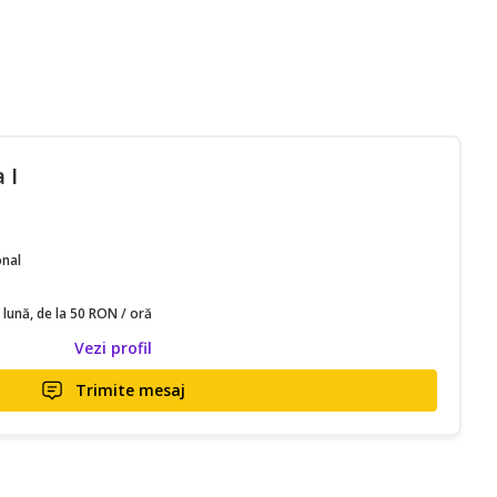
 I
onal
 lună, de la 50 RON / oră
Vezi profil
Trimite mesaj