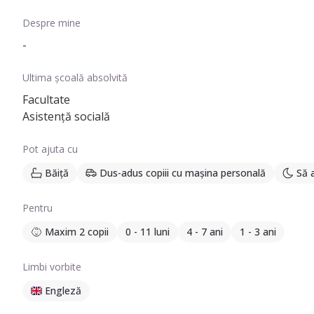
Experiența acumulată m-a echipat cu abilitățile și cunoșt
fericită.
Despre mine
-
Ultima școală absolvită
Facultate
Asistență socială
Pot ajuta cu
Băiță
Dus-adus copiii cu mașina personală
Să 
Pentru
Maxim 2 copii
0 - 11 luni
4 - 7 ani
1 - 3 ani
Limbi vorbite
Engleză