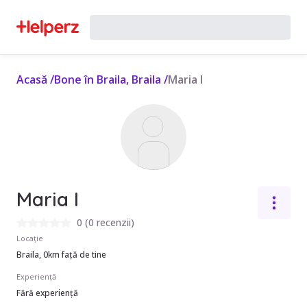
Acasă
/
Bone în Braila, Braila
/
Maria I
Maria I
0
(
0 recenzii
)
Locație
Braila, 0km față de tine
Experiență
Fără experiență