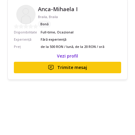
Anca-Mihaela I
Braila, Braila
Bonă
Disponibilitate
Full-time, Ocazional
Experiență
Fără experiență
Preț
de la 500 RON / lună, de la 20 RON / oră
Vezi profil
Trimite mesaj