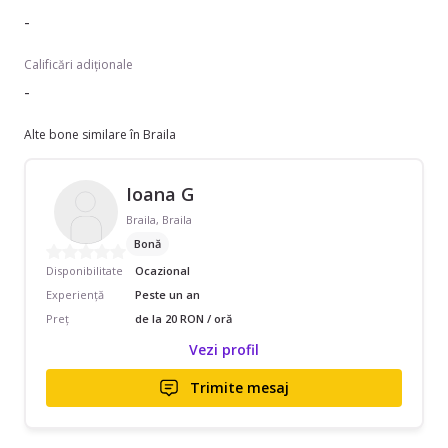
-
Calificări adiționale
-
Alte bone similare în Braila
Ioana G
Braila, Braila
Bonă
Disponibilitate
Ocazional
Experiență
Peste un an
Preț
de la 20 RON / oră
Vezi profil
Trimite mesaj