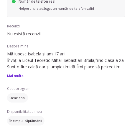
Număr de telefon real
Helperul și-a adăugat un număr de telefon valid
Recenzii
Nu există recenzii
Despre mine
Mă iubesc Isabela și am 17 ani
Învăț la Liceul Teoretic Mihail Sebastian Brăila,fiind clasa a Xa
Sunt o fire caldă dar și umpic timidă. Îmi place să petrec timp
cu copiii mici și mi-aș fi dorit să mă duc la pedagogie dar din
Mai multe
păcate nu am reușit. Am 5 nepoței de 8,5,4,4 și respectiv 3
luni😅
Caut program
Consider ca, copiii sunt o binecuvântare și ei aduc sursa de
Ocazional
fericire în viața părinților.
Deși nu sunt foarte mare mi-ar plăcea să obțin un job de
Disponibilitatea mea
bona. Am petrecut timp cu nepoții mei dar cel mai mult cu fiul
surorii mele de care am avut grijă încă de la 4 lunite,iar așa
În timpul săptămânii
am reușit să învăț cum se îngrijește corect un copil.
Nu știu cat de bine m-am exprimat sincer,dar aștept mesajul