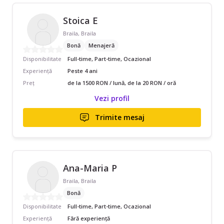
Stoica E
Braila, Braila
Bonă
Menajeră
Disponibilitate
Full-time, Part-time, Ocazional
Experiență
Peste 4 ani
Preț
de la 1500 RON / lună, de la 20 RON / oră
Vezi profil
Trimite mesaj
Ana-Maria P
Braila, Braila
Bonă
Disponibilitate
Full-time, Part-time, Ocazional
Experiență
Fără experiență