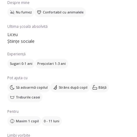
Despre mine
dumneavoastră 🤗
Nu fumez
Confortabil cu animalele
Ultima școală absolvită
Liceu
Științe sociale
Experiență
Sugari 0-1 ani
Preșcolari 1-3 ani
Pot ajuta cu
Să adoarmă copilul
Strâns după copil
Băiță
Treburile casei
Pentru
Maxim 1 copil
0 - 11 luni
Limbi vorbite