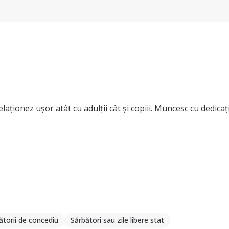
ţii cât şi copiii. Muncesc cu dedicaţie şi implicare maximă.
uncă.
ătorii de concediu
Sărbători sau zile libere stat