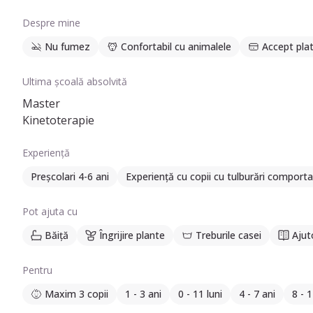
Despre mine
Nu fumez
Confortabil cu animalele
Accept plat
Ultima școală absolvită
Master
Kinetoterapie
Experiență
Preșcolari 4-6 ani
Experiență cu copii cu tulburări compor
Pot ajuta cu
Băiță
Îngrijire plante
Treburile casei
Ajut
Pentru
Maxim 3 copii
1 - 3 ani
0 - 11 luni
4 - 7 ani
8 - 1