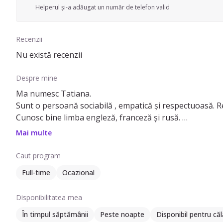
Helperul și-a adăugat un număr de telefon valid
Recenzii
Nu există recenzii
Despre mine
Ma numesc Tatiana.
Sunt o persoană sociabilă , empatică şi respectuoasă. Relaţionez uşor atât cu adul
Cunosc bine limba engleză, franceză şi rusă.
Sunt flexibilă în ce priveşte cerinţele şi programul de m
Mai multe
Caut program
Full-time
Ocazional
Disponibilitatea mea
În timpul săptămânii
Peste noapte
Disponibil pentru căl