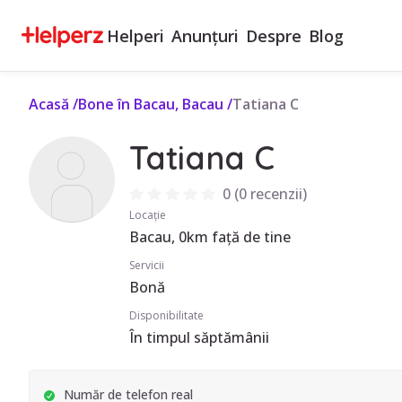
Helperi
Anunțuri
Despre
Blog
Acasă
/
Bone în Bacau, Bacau
/
Tatiana C
Tatiana C
0
(
0 recenzii
)
Locație
Bacau, 0km față de tine
Servicii
Bonă
Disponibilitate
În timpul săptămânii
Număr de telefon real