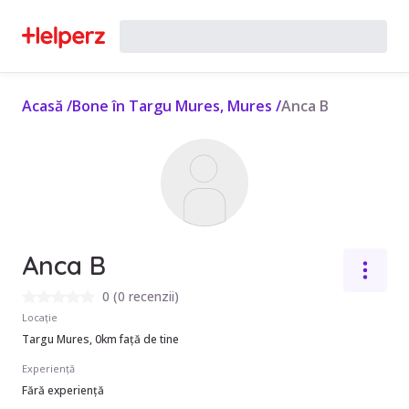
Acasă
/
Bone în Targu Mures, Mures
/
Anca B
Anca B
0
(
0 recenzii
)
Locație
Targu Mures, 0km față de tine
Experiență
Fără experiență