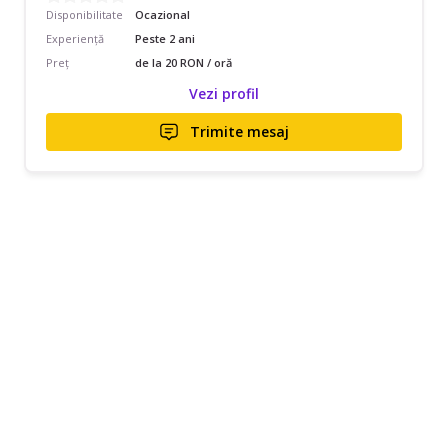
Disponibilitate
Ocazional
Experiență
Peste 2 ani
Preț
de la 20 RON / oră
Vezi profil
Trimite mesaj