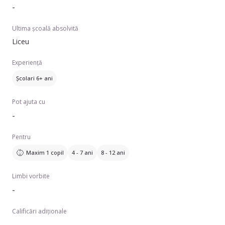
-
Ultima școală absolvită
Liceu
Experiență
Școlari 6+ ani
Pot ajuta cu
-
Pentru
Maxim 1 copil
4 - 7 ani
8 - 12 ani
Limbi vorbite
-
Calificări adiționale