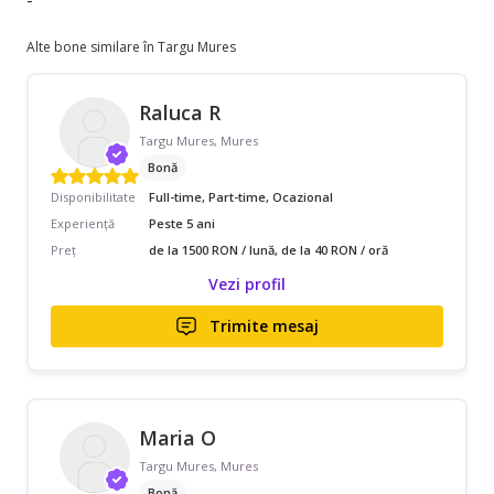
-
Alte bone similare în Targu Mures
Raluca R
Targu Mures, Mures
Bonă
Disponibilitate
Full-time, Part-time, Ocazional
Experiență
Peste 5 ani
Preț
de la 1500 RON / lună, de la 40 RON / oră
Vezi profil
Trimite mesaj
Maria O
Targu Mures, Mures
Bonă