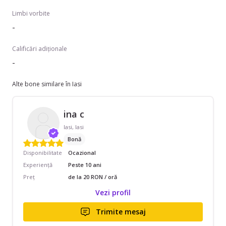
Limbi vorbite
-
Calificări adiționale
-
Alte bone similare în Iasi
ina c
Iasi, Iasi
Bonă
Disponibilitate
Ocazional
Experiență
Peste 10 ani
Preț
de la 20 RON / oră
Vezi profil
Trimite mesaj