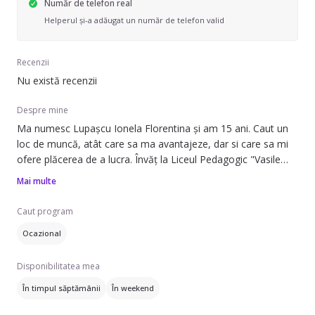
Număr de telefon real
Helperul și-a adăugat un număr de telefon valid
Recenzii
Nu există recenzii
Despre mine
Ma numesc Lupașcu Ionela Florentina și am 15 ani. Caut un
loc de muncă, atât care sa ma avantajeze, dar si care sa mi
ofere plăcerea de a lucra. Învăț la Liceul Pedagogic "Vasile
Lupu" Iași, având experiență practica, atât la grădiniță cat si la
Mai multe
ciclul primar. Sunt o fire energica, iubitoare, atentă, dar si
serioasa si respectuoasă,pe asta bazându-se si relațiile mele
Caut program
cu cei din jur. Iubesc extrem de mult copilașii, de aceea
Ocazional
mergând și pe acest drum.
Sper sa fiu pe placul dumneavoastră si sa colaboram într-o
Disponibilitatea mea
maniera armonioasă.
Mulțumesc!
În timpul săptămânii
În weekend