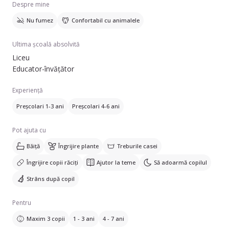
Despre mine
Nu fumez
Confortabil cu animalele
Ultima școală absolvită
Liceu
Educator-învățător
Experiență
Preșcolari 1-3 ani
Preșcolari 4-6 ani
Pot ajuta cu
Băiță
Îngrijire plante
Treburile casei
Îngrijire copii răciți
Ajutor la teme
Să adoarmă copilul
Strâns după copil
Pentru
Maxim 3 copii
1 - 3 ani
4 - 7 ani