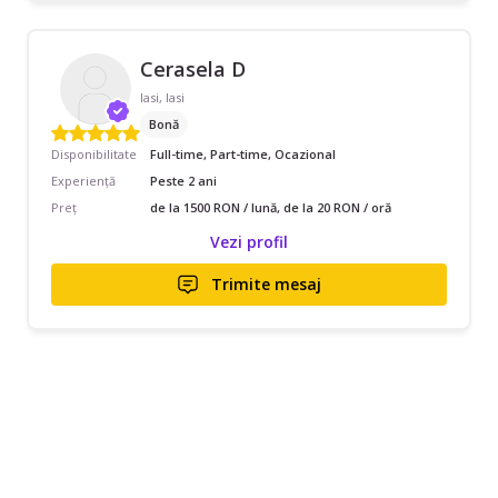
Cerasela D
Iasi, Iasi
Bonă
Disponibilitate
Full-time, Part-time, Ocazional
Experiență
Peste 2 ani
Preț
de la 1500 RON / lună, de la 20 RON / oră
Vezi profil
Trimite mesaj