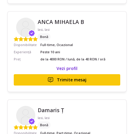
ANCA MIHAELA B
Iasi, Iasi
Bonă
Disponibilitate
Full-time, Ocazional
Experiență
Peste 10 ani
Preț
de la 4000 RON / lună, de la 40 RON / oră
Vezi profil
Trimite mesaj
Damaris Ț
Iasi, Iasi
Bonă
Disponibilitate
Full-time, Part-time, Ocazional