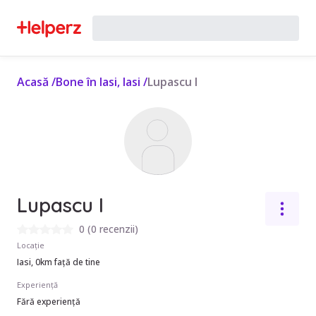
Acasă
/
Bone în Iasi, Iasi
/
Lupascu I
Lupascu I
0
(
0 recenzii
)
Locație
Iasi, 0km față de tine
Experiență
Fără experiență