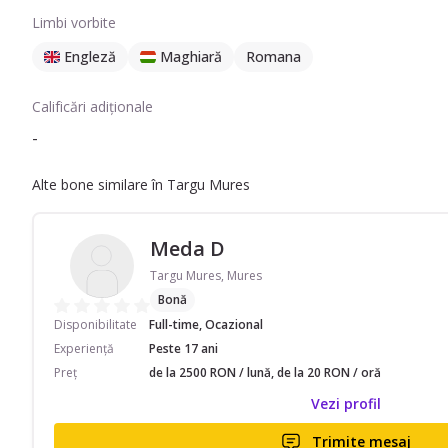
Limbi vorbite
Engleză
Maghiară
Romana
Calificări adiționale
-
Alte bone similare în Targu Mures
Meda D
Targu Mures, Mures
Bonă
Disponibilitate
Full-time, Ocazional
Experiență
Peste 17 ani
Preț
de la 2500 RON / lună, de la 20 RON / oră
Vezi profil
Trimite mesaj