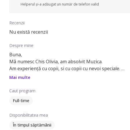
Helperul și-a adăugat un număr de telefon valid
Recenzii
Nu există recenzii
Despre mine
Buna,
Mǎ numesc Chis Olivia, am absolvit Muzica.
Am experiență cu copii, si cu copii cu nevoi speciale.
Îmi place să lucrez cu copiii, să predau muzică și să cânt 
Mai multe
Caut program
Full-time
Disponibilitatea mea
În timpul săptămânii