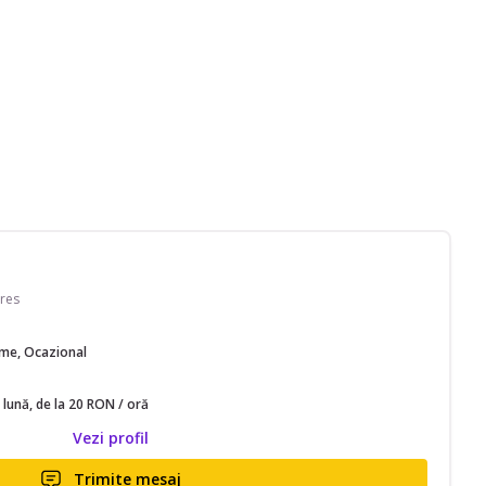
res
time, Ocazional
 lună, de la 20 RON / oră
Vezi profil
Trimite mesaj