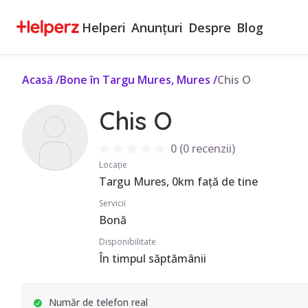
Helperi
Anunțuri
Despre
Blog
Acasă
/
Bone în Targu Mures, Mures
/
Chis O
Chis O
0
(
0 recenzii
)
Locație
Targu Mures, 0km față de tine
Servicii
Bonă
Disponibilitate
În timpul săptămânii
Număr de telefon real