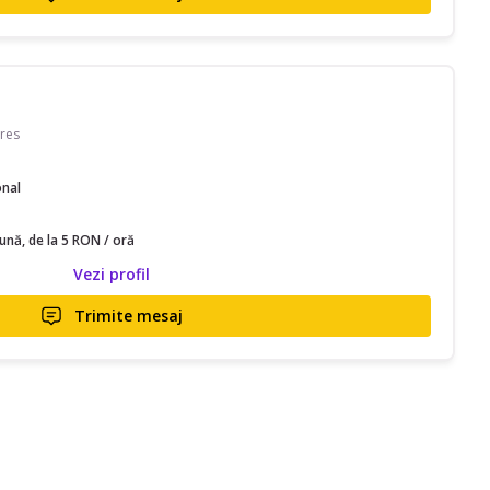
res
onal
lună, de la 5 RON / oră
Vezi profil
Trimite mesaj