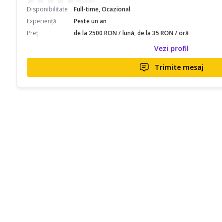
Disponibilitate
Full-time, Ocazional
Experiență
Peste un an
Preț
de la 2500 RON / lună, de la 35 RON / oră
Vezi profil
Trimite mesaj