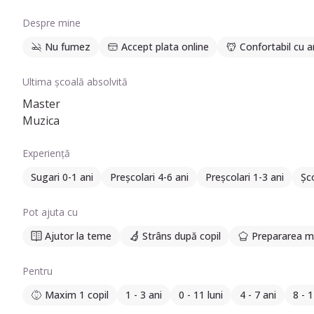
Despre mine
Nu fumez
Accept plata online
Confortabil cu a
Ultima școală absolvită
Master
Muzica
Experiență
Sugari 0-1 ani
Preșcolari 4-6 ani
Preșcolari 1-3 ani
Șco
Pot ajuta cu
Ajutor la teme
Strâns după copil
Prepararea m
Pentru
Maxim 1 copil
1 - 3 ani
0 - 11 luni
4 - 7 ani
8 - 1