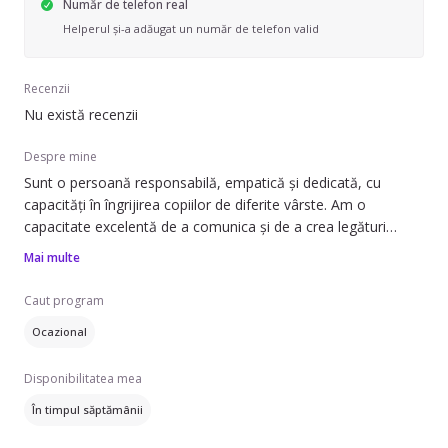
Număr de telefon real
Helperul și-a adăugat un număr de telefon valid
Recenzii
Nu există recenzii
Despre mine
Sunt o persoană responsabilă, empatică și dedicată, cu
capacități în îngrijirea copiilor de diferite vârste. Am o
capacitate excelentă de a comunica și de a crea legături
pozitive cu copiii, oferindu-le un mediu sigur și stimulant
Mai multe
pentru dezvoltarea lor emoțională și intelectuală. Sunt bine
organizată, răbdătoare și flexibilă, putând să mă adaptez cu
Caut program
ușurință nevoilor specifice ale fiecărei familii.
Ocazional
Disponibilitatea mea
În timpul săptămânii