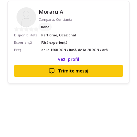
Moraru A
Cumpana, Constanta
Bonă
Disponibilitate
Part-time, Ocazional
Experiență
Fără experiență
Preț
de la 1500 RON / lună, de la 20 RON / oră
Vezi profil
Trimite mesaj