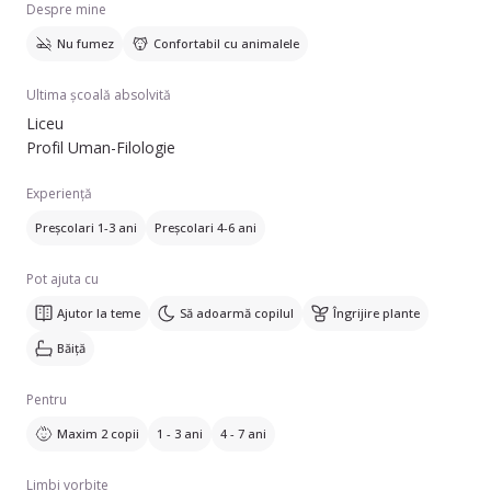
Despre mine
Nu fumez
Confortabil cu animalele
Ultima școală absolvită
Liceu
Profil Uman-Filologie
Experiență
Preșcolari 1-3 ani
Preșcolari 4-6 ani
Pot ajuta cu
Ajutor la teme
Să adoarmă copilul
Îngrijire plante
Băiță
Pentru
Maxim 2 copii
1 - 3 ani
4 - 7 ani
Limbi vorbite