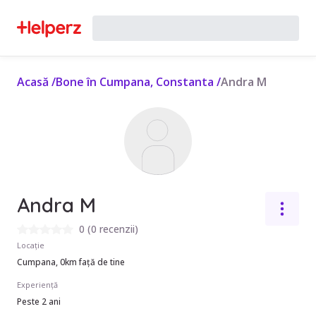
Acasă
/
Bone în Cumpana, Constanta
/
Andra M
Andra M
0
(
0 recenzii
)
Locație
Cumpana, 0km față de tine
Experiență
Peste 2 ani