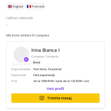
Engleză
Franceză
Calificări adiționale
-
Alte bone similare în Cumpana
Irina Bianca I
Cumpana, Constanta
Bonă
Disponibilitate
Part-time, Ocazional
Experiență
Fără experiență
Preț
de la 1500 RON / lună, de la 125 RON / oră
Vezi profil
Trimite mesaj