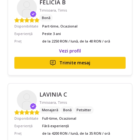
FELICIA B
Timisoara, Timis
Bonă
Disponibilitate
Part-time, Ocazional
Experiență
Peste 3 ani
Preț
de la 2250 RON / lună, de la 40 RON / oră
Vezi profil
Trimite mesaj
LAVINIA C
Timisoara, Timis
Menajeră
Bonă
Petsitter
Disponibilitate
Full-time, Ocazional
Experiență
Fără experiență
Preț
de la 4200 RON / lună, de la 35 RON / oră