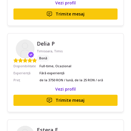
Vezi profil
Trimite mesaj
Delia P
Timisoara, Timis
Bonă
Disponibilitate
Full-time, Ocazional
Experiență
Fără experiență
Preț
de la 3750 RON / lună, de la 25 RON / oră
Vezi profil
Trimite mesaj
Estera E