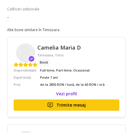
Calificări adiționale
-
Alte bone similare în Timisoara
Camelia Maria D
Timisoara, Timis
Bonă
Disponibilitate
Full-time, Part-time, Ocazional
Experiență
Peste 7 ani
Preț
de la 2850 RON / lună, de la 60 RON / oră
Vezi profil
Trimite mesaj