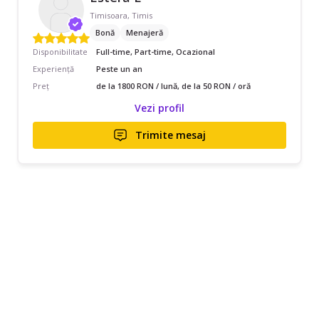
Timisoara, Timis
Bonă
Menajeră
Disponibilitate
Full-time, Part-time, Ocazional
Experiență
Peste un an
Preț
de la 1800 RON / lună, de la 50 RON / oră
Vezi profil
Trimite mesaj