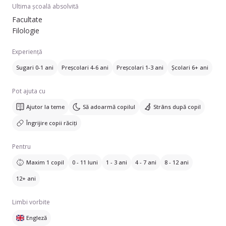
Ultima școală absolvită
Facultate
Filologie
Experiență
Sugari 0-1 ani
Preșcolari 4-6 ani
Preșcolari 1-3 ani
Școlari 6+ ani
Pot ajuta cu
Ajutor la teme
Să adoarmă copilul
Strâns după copil
Îngrijire copii răciți
Pentru
Maxim 1 copil
0 - 11 luni
1 - 3 ani
4 - 7 ani
8 - 12 ani
12+ ani
Limbi vorbite
Engleză