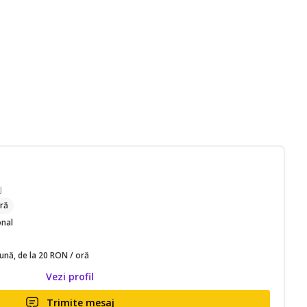
j
ră
onal
lună, de la 20 RON / oră
Vezi profil
Trimite mesaj