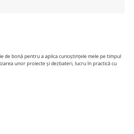
iție de bonă pentru a aplica cunoștințele mele pe timpul
zarea unor proiecte și dezbateri, lucru în practică cu
ea să lucrez ca si consilier cu copii. Am urmat și un modul
isorii mai mici.
șurat sedințe de consiliere unde am dezvoltat activități