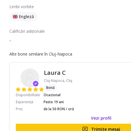
Limbi vorbite
Engleză
Calificări adiționale
-
Alte bone similare în Cluj-Napoca
Laura C
Cluj-Napoca, Cluj
Bonă
Disponibilitate
Ocazional
Experiență
Peste 19 ani
Preț
de la 50 RON / oră
Vezi profil
Trimite mesaj