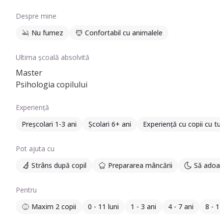
Despre mine
Nu fumez
Confortabil cu animalele
Ultima școală absolvită
Master
Psihologia copilului
Experiență
Preșcolari 1-3 ani
Școlari 6+ ani
Experiență cu copii cu 
Pot ajuta cu
Strâns după copil
Prepararea mâncării
Să adoa
Pentru
Maxim 2 copii
0 - 11 luni
1 - 3 ani
4 - 7 ani
8 - 1