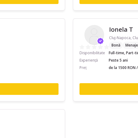
Ionela T
Cluj-Napoca, Clu
Bonă
Menaje
Disponibilitate
Full-time, Part-
Experiență
Peste 5 ani
Preț
de la 1500 RON /