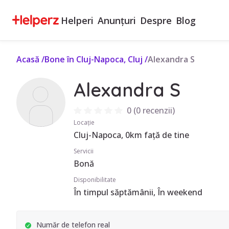
Helperi
Anunțuri
Despre
Blog
Acasă
/
Bone în Cluj-Napoca, Cluj
/
Alexandra S
Alexandra S
0
(
0 recenzii
)
Locație
Cluj-Napoca, 0km față de tine
Servicii
Bonă
Disponibilitate
În timpul săptămânii, În weekend
Număr de telefon real