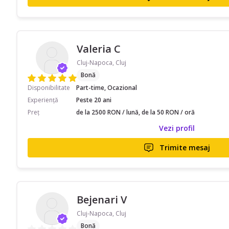
Valeria C
Cluj-Napoca, Cluj
Bonă
Disponibilitate
Part-time, Ocazional
Experiență
Peste 20 ani
Preț
de la 2500 RON / lună, de la 50 RON / oră
Vezi profil
Trimite mesaj
Bejenari V
Cluj-Napoca, Cluj
Bonă