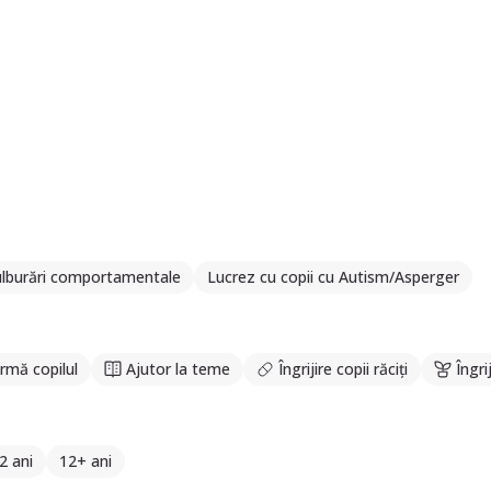
tulburări comportamentale
Lucrez cu copii cu Autism/Asperger
rmă copilul
Ajutor la teme
Îngrijire copii răciți
Îngri
2 ani
12+ ani