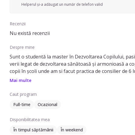
Helperul și-a adăugat un număr de telefon valid
Recenzii
Nu există recenzii
Despre mine
Sunt o studentă la master în Dezvoltarea Copilului, pasi
verii legat de dezvoltarea sănătoasă și armonioasă a copi
copii în școli unde am si facut practica de consilier de 6 l
Sunt o fire activă, empatică și blândă, sunt flexibila si i
Mai multe
pedagogic pentru a ști mai multe despre predare și bune 
Am realizat în trecut activități similare prin intermediul
Caut program
cu adolescenții și lucrez de 2 ani la o firmă cu copii pe ca
Full-time
Ocazional
Disponibilitatea mea
În timpul săptămânii
În weekend