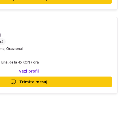
j
ră
time, Ocazional
 lună, de la 45 RON / oră
Vezi profil
Trimite mesaj