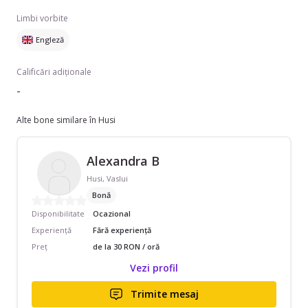
Limbi vorbite
Engleză
Calificări adiționale
-
Alte bone similare în Husi
Alexandra B
Husi, Vaslui
Bonă
Disponibilitate
Ocazional
Experiență
Fără experiență
Preț
de la 30 RON / oră
Vezi profil
Trimite mesaj