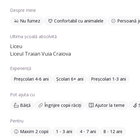
Despre mine
Nu fumez
Confortabil cu animalele
Persoană ju
Ultima școală absolvită
Liceu
Liceul Traian Vuia Craiova
Experiență
Preșcolari 4-6 ani
Școlari 6+ ani
Preșcolari 1-3 ani
Pot ajuta cu
Băiță
Îngrijire copii răciți
Ajutor la teme
Pentru
Maxim 2 copii
1 - 3 ani
4 - 7 ani
8 - 12 ani