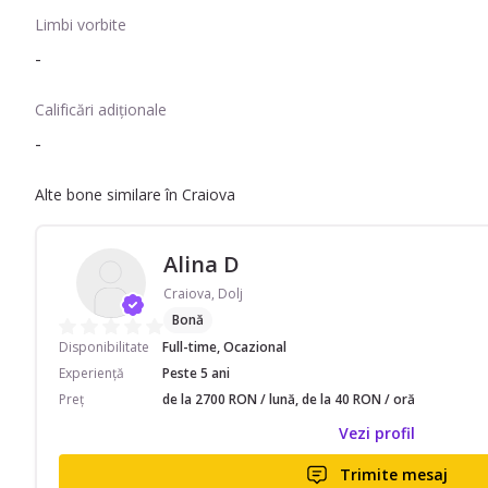
Limbi vorbite
-
Calificări adiționale
-
Alte bone similare în Craiova
Alina D
Craiova, Dolj
Bonă
Disponibilitate
Full-time, Ocazional
Experiență
Peste 5 ani
Preț
de la 2700 RON / lună, de la 40 RON / oră
Vezi profil
Trimite mesaj