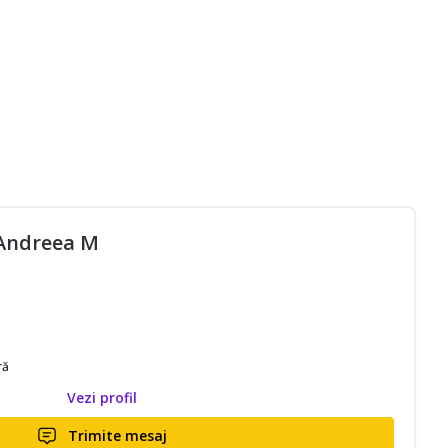
 Andreea M
ră
Vezi profil
Trimite mesaj