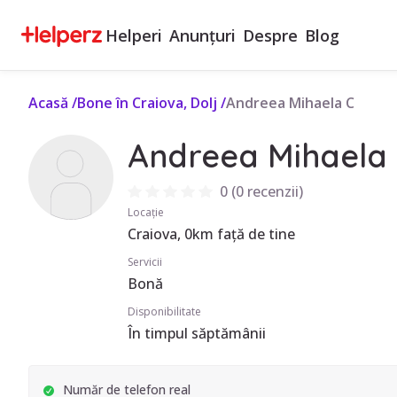
Helperi
Anunțuri
Despre
Blog
Acasă
/
Bone în Craiova, Dolj
/
Andreea Mihaela C
Andreea Mihaela
0
(
0 recenzii
)
Locație
Craiova, 0km față de tine
Servicii
Bonă
Disponibilitate
În timpul săptămânii
Număr de telefon real