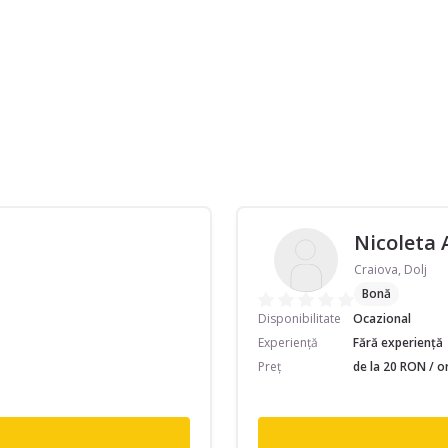
Nicoleta
Craiova, Dolj
Bonă
Disponibilitate
Ocazional
Experiență
Fără experiență
Preț
de la 20 RON / o