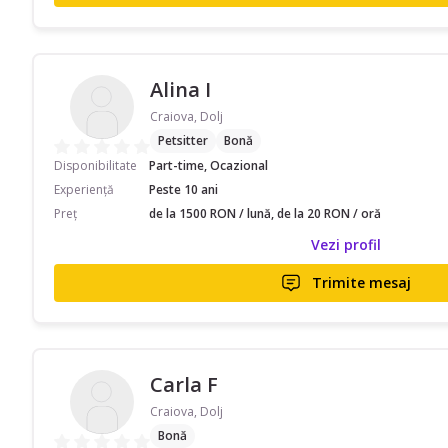
Alina I
Craiova, Dolj
Petsitter
Bonă
Disponibilitate
Part-time, Ocazional
Experiență
Peste 10 ani
Preț
de la 1500 RON / lună, de la 20 RON / oră
Vezi profil
Trimite mesaj
Carla F
Craiova, Dolj
Bonă