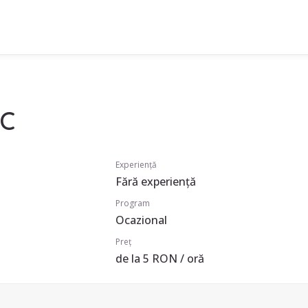
 C
Experiență
Fără experiență
Program
Ocazional
Preț
de la 5 RON / oră