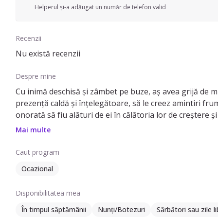
Helperul și-a adăugat un număr de telefon valid
Recenzii
Nu există recenzii
Despre mine
Cu inimă deschisă și zâmbet pe buze, aș avea grijă de micuții dumneavoastră.Aș fi atentă la nevoile lor, le-aș oferi dragoste și susținere în fiecare moment. Promit să fiu o
prezență caldă și înțelegătoare, să le creez amintiri fru
onorată să fiu alături de ei în călătoria lor de creștere
cunoșteam și să creăm momente magice împreună!! 🌟
Mai multe
Caut program
Ocazional
Disponibilitatea mea
În timpul săptămânii
Nunți/Botezuri
Sărbători sau zile l