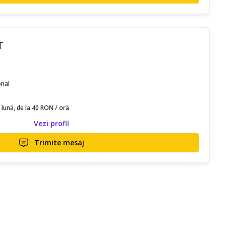
T
onal
 lună, de la 40 RON / oră
Vezi profil
Trimite mesaj