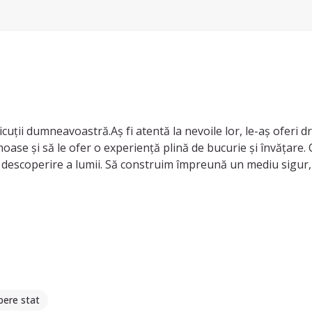
moase și să le ofer o experiență plină de bucurie și învățare.
 și descoperire a lumii. Să construim împreună un mediu sigur,
👦💖
ibere stat