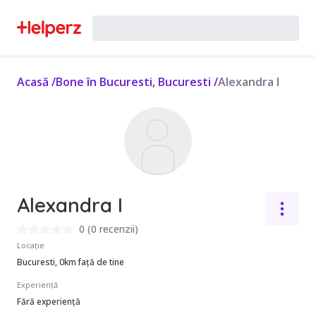
Acasă
/
Bone în Bucuresti, Bucuresti
/
Alexandra I
Alexandra I
0
(
0 recenzii
)
Locație
Bucuresti, 0km față de tine
Experiență
Fără experiență