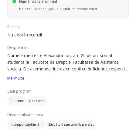
Număr de telefon real
Helperul și-a adăugat un număr de telefon valid
Recenzii
Nu există recenzii
Despre mine
Numele meu este Alexandra Ion, am 22 de ani si sunt
studenta la Facultate de Drept si Facultatea de Asistenta
sociala. De asemenea, lucrez cu copii cu deficiențe, respectiv
autism. Am experiență in lucrul cu copiii de 3 ani, plus un
Mai multe
voluntariat de 4 ani.
Ma descurc atat cu copii tipici cat si cu cei cu cerinte speciale.
Caut program
Pot ajuta si cu partea de meditatii.
Full-time
Ocazional
Doresc sa va ajut in 3 zile din saptamana, respectiv luni, marti
Disponibilitatea mea
În timpul săptămânii
Sărbători sau zile libere stat