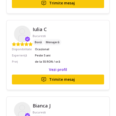
Trimite mesaj
Iulia C
Bucuresti
Bonă
Menajeră
Disponibilitate
Ocazional
Experiență
Peste 5 ani
Preț
de la 55 RON / oră
Vezi profil
Trimite mesaj
Bianca J
Bucuresti