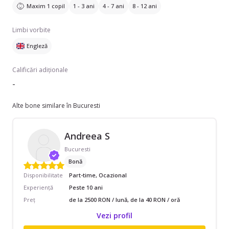
Maxim 1 copil
1 - 3 ani
4 - 7 ani
8 - 12 ani
Limbi vorbite
Engleză
Calificări adiționale
-
Alte bone similare în Bucuresti
Andreea S
Bucuresti
Bonă
Disponibilitate
Part-time, Ocazional
Experiență
Peste 10 ani
Preț
de la 2500 RON / lună, de la 40 RON / oră
Vezi profil