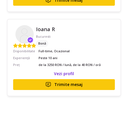
Trimite mesaj
Ioana R
Bucuresti
Bonă
Disponibilitate
Full-time, Ocazional
Experiență
Peste 10 ani
Preț
de la 3250 RON / lună, de la 40 RON / oră
Vezi profil
Trimite mesaj