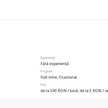
Experiență
Fără experiență
Program
Full-time, Ocazional
Preț
de la 500 RON / lună, de la 5 RON / o