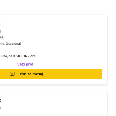
D
j
ră
time, Ocazional
 lună, de la 50 RON / oră
Vezi profil
Trimite mesaj
K
j