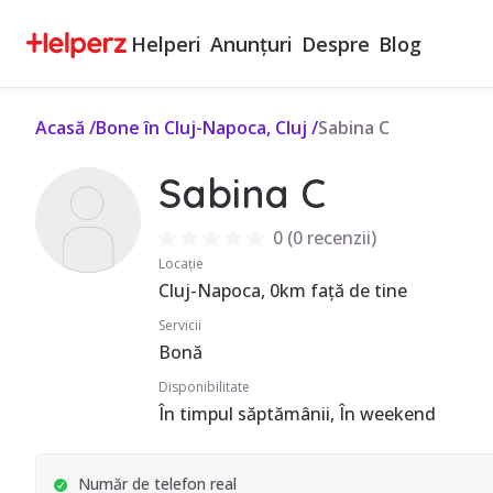
Helperi
Anunțuri
Despre
Blog
Acasă
/
Bone în Cluj-Napoca, Cluj
/
Sabina C
Sabina C
0
(
0 recenzii
)
Locație
Cluj-Napoca, 0km față de tine
Servicii
Bonă
Disponibilitate
În timpul săptămânii, În weekend
Număr de telefon real