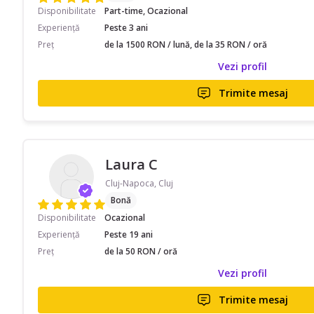
Disponibilitate
Part-time, Ocazional
Experiență
Peste 3 ani
Preț
de la 1500 RON / lună, de la 35 RON / oră
Vezi profil
Trimite mesaj
Laura C
Cluj-Napoca, Cluj
Bonă
Disponibilitate
Ocazional
Experiență
Peste 19 ani
Preț
de la 50 RON / oră
Vezi profil
Trimite mesaj