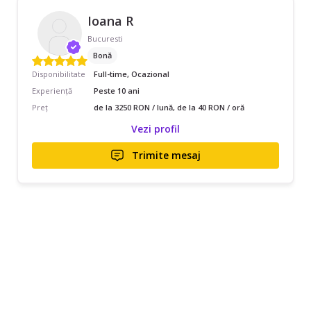
Ioana R
Bucuresti
Bonă
Disponibilitate
Full-time, Ocazional
Experiență
Peste 10 ani
Preț
de la 3250 RON / lună, de la 40 RON / oră
Vezi profil
Trimite mesaj