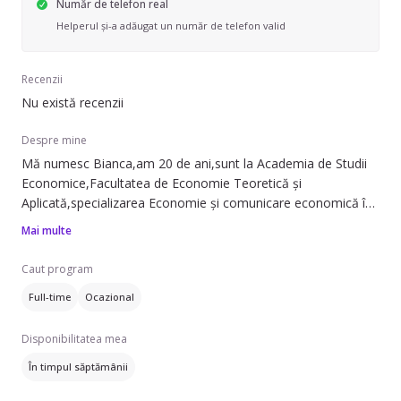
Număr de telefon real
Helperul și-a adăugat un număr de telefon valid
Recenzii
Nu există recenzii
Despre mine
Mă numesc Bianca,am 20 de ani,sunt la Academia de Studii
Economice,Facultatea de Economie Teoretică și
Aplicată,specializarea Economie și comunicare economică în
afaceri,anul 2.
Mai multe
Sunt o persoană sociabilă,amabilă,prietenoasă,iubitoare și
atentă cu copiii.Mă consider o fire răbdătoare,grijulie și
Caut program
responsabilă.
Full-time
Ocazional
De 4 ani pe timp de vară sunt instructor în tabere pentru copii
cu vârste cuprinse între 7-14 ani,plus săptămânile de școală
Disponibilitatea mea
altfel și nu numai unde interacționez cu copilașii în diferite
moduri distractive și interactive.
În timpul săptămânii
Pe fiecare săptămână avem 100-130 de puiuți cu sufletul la
gură care așteaptă ca săptămâna lor de tabără să fie una de