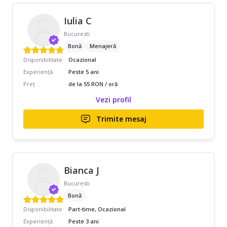
Iulia C
Bucuresti
Bonă
Menajeră
Disponibilitate
Ocazional
Experiență
Peste 5 ani
Preț
de la 55 RON / oră
Vezi profil
Trimite mesaj
Bianca J
Bucuresti
Bonă
Disponibilitate
Part-time, Ocazional
Experiență
Peste 3 ani