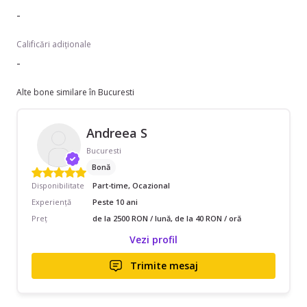
-
Calificări adiționale
-
Alte bone similare în Bucuresti
Andreea S
Bucuresti
Bonă
Disponibilitate
Part-time, Ocazional
Experiență
Peste 10 ani
Preț
de la 2500 RON / lună, de la 40 RON / oră
Vezi profil
Trimite mesaj