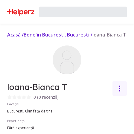
Acasă
/
Bone în Bucuresti, Bucuresti
/
Ioana-Bianca T
Ioana-Bianca T
0
(
0 recenzii
)
Locație
Bucuresti, 0km față de tine
Experiență
Fără experiență