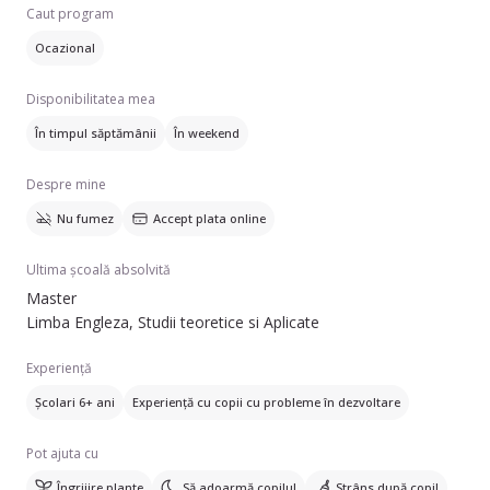
copiii.
Caut program
Ocazional
Disponibilitatea mea
În timpul săptămânii
În weekend
Despre mine
Nu fumez
Accept plata online
Ultima școală absolvită
Master
Limba Engleza, Studii teoretice si Aplicate
Experiență
Școlari 6+ ani
Experiență cu copii cu probleme în dezvoltare
Pot ajuta cu
Îngrijire plante
Să adoarmă copilul
Strâns după copil