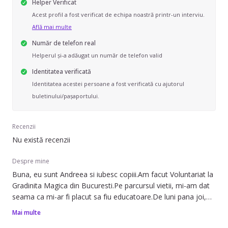
Helper Verificat
Acest profil a fost verificat de echipa noastră printr-un interviu.
Află mai multe
Număr de telefon real
Helperul și-a adăugat un număr de telefon valid
Identitatea verificată
Identitatea acestei persoane a fost verificată cu ajutorul
buletinului/pașaportului.
Recenzii
Nu există recenzii
Despre mine
Buna, eu sunt Andreea si iubesc copiii.Am facut Voluntariat la
Gradinita Magica din Bucuresti.Pe parcursul vietii, mi-am dat
seama ca mi-ar fi placut sa fiu educatoare.De luni pana joi,
sunt asistent manager la o firma.Sunt prietenoasa,
Mai multe
comunicativa, bun organizator, si mi-ar placea sa lucrez cu