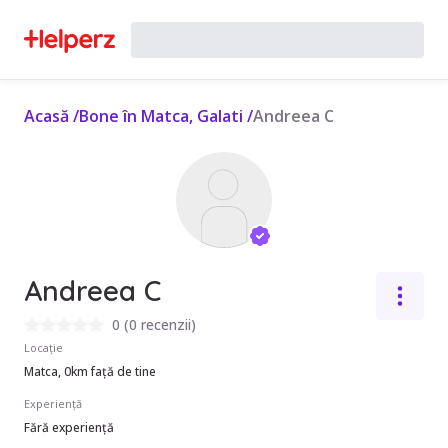
Acasă
/
Bone în Matca, Galati
/
Andreea C
Andreea C
0
(
0 recenzii
)
Locație
Matca, 0km față de tine
Experiență
Fără experiență