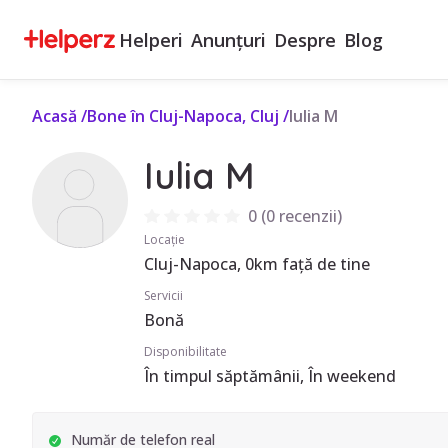
Helperi
Anunțuri
Despre
Blog
Acasă
/
Bone în Cluj-Napoca, Cluj
/
Iulia M
Iulia M
0
(
0 recenzii
)
Locație
Cluj-Napoca, 0km față de tine
Servicii
Bonă
Disponibilitate
În timpul săptămânii, În weekend
Număr de telefon real