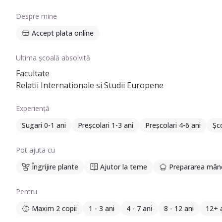
Despre mine
Accept plata online
Ultima școală absolvită
Facultate
Relatii Internationale si Studii Europene
Experiență
Sugari 0-1 ani
Preșcolari 1-3 ani
Preșcolari 4-6 ani
Șco
Pot ajuta cu
Îngrijire plante
Ajutor la teme
Prepararea mânc
Pentru
Maxim 2 copii
1 - 3 ani
4 - 7 ani
8 - 12 ani
12+ 