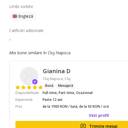
Limbi vorbite
Engleză
Calificări adiționale
-
Alte bone similare în Cluj-Napoca
Gianina D
Cluj-Napoca, Cluj
Bonă
Menajeră
Disponibilitate
Full-time, Part-time, Ocazional
Experiență
Peste 12 ani
Preț
de la 1900 RON / lună, de la 50 RON / oră
Vezi profil
Trimite mesaj