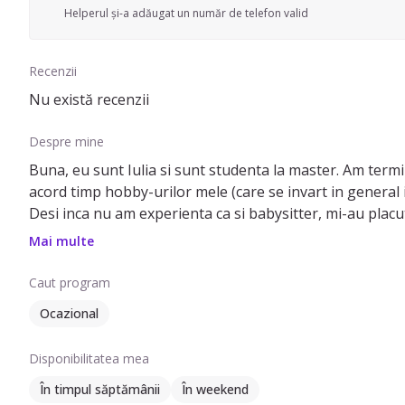
Helperul și-a adăugat un număr de telefon valid
Recenzii
Nu există recenzii
Despre mine
Buna, eu sunt Iulia si sunt studenta la master. Am termi
acord timp hobby-urilor mele (care se invart in general i
Desi inca nu am experienta ca si babysitter, mi-au plac
alungul timpului, si nepoti cu care petrec timp ori de c
Mai multe
Caut program
Ocazional
Disponibilitatea mea
În timpul săptămânii
În weekend