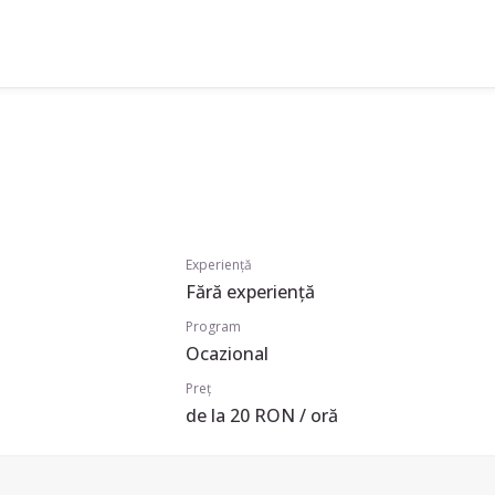
Experiență
Fără experiență
Program
Ocazional
Preț
de la 20 RON / oră