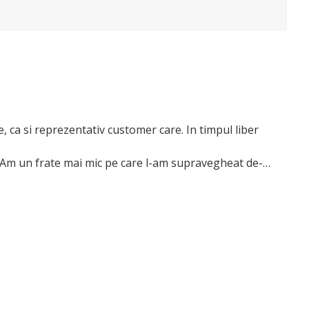
, ca si reprezentativ customer care. In timpul liber
i. Am un frate mai mic pe care l-am supravegheat de-
profesionala” ar fi o problema.