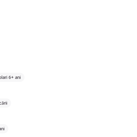
lari 6+ ani
ării
ani