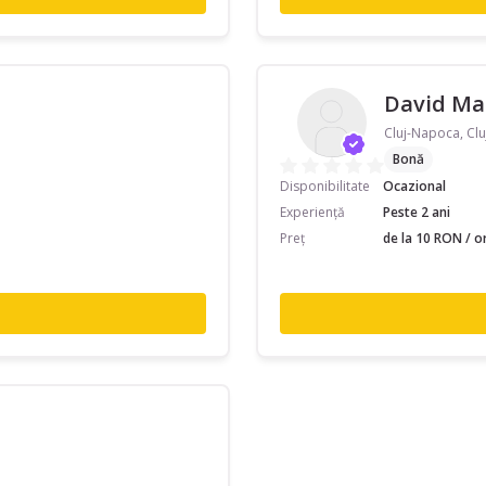
David Ma
Cluj-Napoca, Clu
Bonă
Disponibilitate
Ocazional
Experiență
Peste 2 ani
Preț
de la 10 RON / o