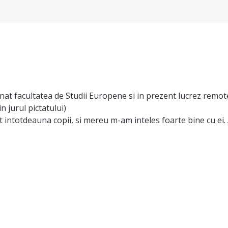
nat facultatea de Studii Europene si in prezent lucrez remote
n jurul pictatului)
ut intotdeauna copii, si mereu m-am inteles foarte bine cu e
ate ori am ocazia, asadar nu cred ca lipsa mea de experienta “