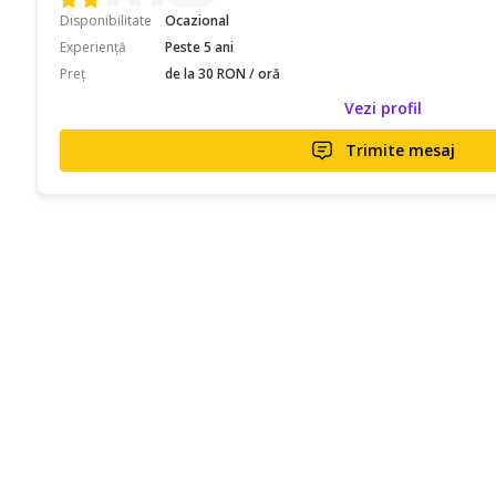
Disponibilitate
Ocazional
Experiență
Peste 5 ani
Preț
de la 30 RON / oră
Vezi profil
Trimite mesaj