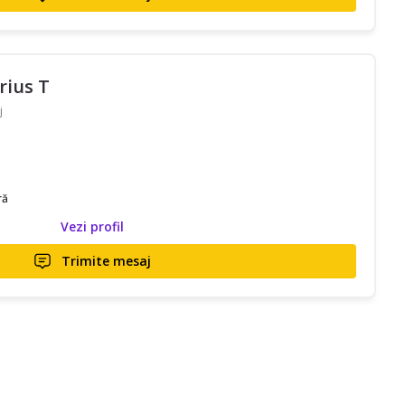
rius T
j
ră
Vezi profil
Trimite mesaj