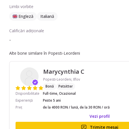
Limbi vorbite
Engleză
Italiană
Calificări adiționale
-
Alte bone similare în Popesti-Leordeni
Marycynthia C
Popesti-Leordeni, Ilfov
Bonă
Petsitter
Disponibilitate
Full-time, Ocazional
Experiență
Peste 5 ani
Preț
de la 4000 RON / lună, de la 30 RON / oră
Vezi profil
Trimite mesaj