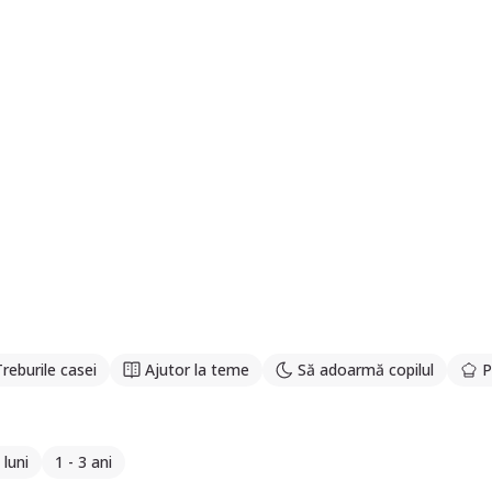
Treburile casei
Ajutor la teme
Să adoarmă copilul
P
 luni
1 - 3 ani