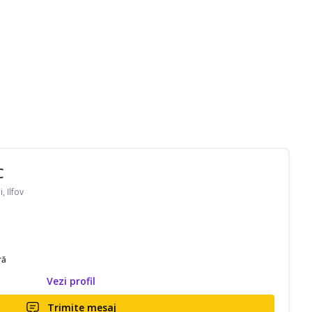
C
, Ilfov
ră
Vezi profil
Trimite mesaj