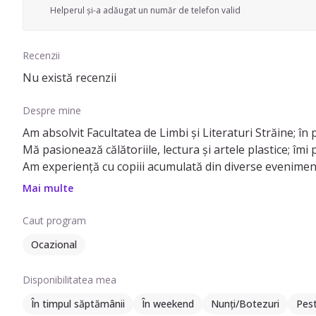
Helperul și-a adăugat un număr de telefon valid
Recenzii
Nu există recenzii
Despre mine
Am absolvit Facultatea de Limbi și Literaturi Străine; în
Mă pasionează călătoriile, lectura și artele plastice; îm
Am experiență cu copiii acumulată din diverse evenimente 
dar si din babysitting propriu-zis.
Mai multe
Caut program
Ocazional
Disponibilitatea mea
În timpul săptămânii
În weekend
Nunți/Botezuri
Pes