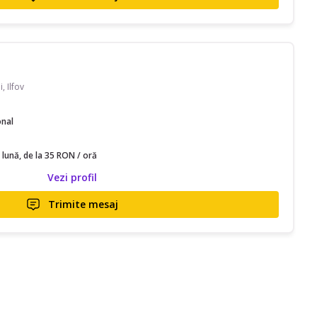
, Ilfov
onal
 lună, de la 35 RON / oră
Vezi profil
Trimite mesaj