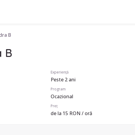
dra B
a B
Experiență
Peste 2 ani
Program
Ocazional
Preț
de la 15 RON / oră