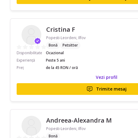
Cristina F
Popesti-Leordeni, Ilfov
Bonă
Petsitter
Disponibilitate
Ocazional
Experiență
Peste 5 ani
Preț
de la 45 RON / oră
Vezi profil
Trimite mesaj
Andreea-Alexandra M
Popesti-Leordeni, Ilfov
Bonă