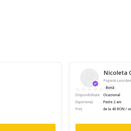
Nicoleta 
Popesti-Leordeni
Bonă
Disponibilitate
Ocazional
Experiență
Peste 2 ani
Preț
de la 40 RON / o