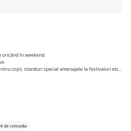
am oricând în weekend.
se.
tru copii, standuri special amenajate la festivaluri etc),
rii de concediu