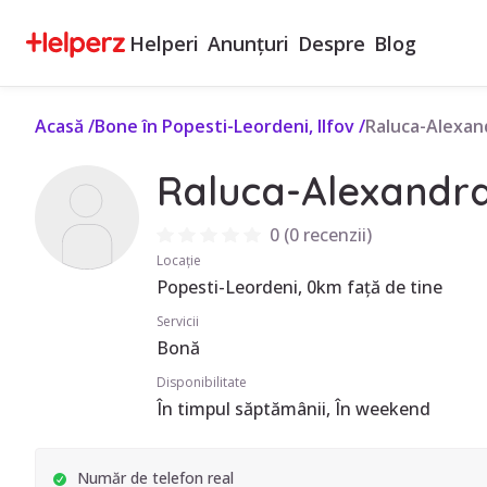
Helperi
Anunțuri
Despre
Blog
Acasă
/
Bone în Popesti-Leordeni, Ilfov
/
Raluca-Alexan
Raluca-Alexandr
0
(
0 recenzii
)
Locație
Popesti-Leordeni, 0km față de tine
Servicii
Bonă
Disponibilitate
În timpul săptămânii, În weekend
Număr de telefon real