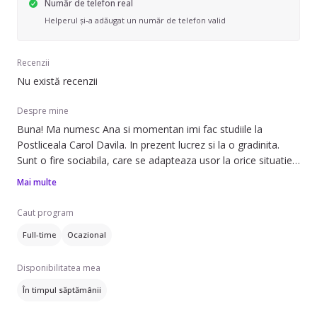
Număr de telefon real
Helperul și-a adăugat un număr de telefon valid
Recenzii
Nu există recenzii
Despre mine
Buna! Ma numesc Ana si momentan imi fac studiile la
Postliceala Carol Davila. In prezent lucrez si la o gradinita.
Sunt o fire sociabila, care se adapteaza usor la orice situatie,
am facut si voluntariat la un centru pt copiii cu dizabilitati. Inca
Mai multe
dintotdeauna mi-a placut sa petrec timp cu copiii si ma
descurc cu ei.
Caut program
Full-time
Ocazional
Disponibilitatea mea
În timpul săptămânii