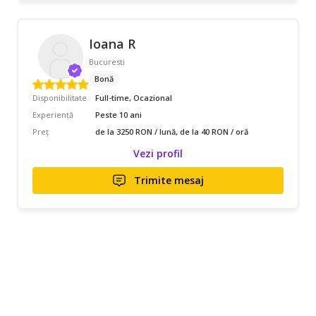
Ioana R
Bucuresti
Bonă
Disponibilitate
Full-time, Ocazional
Experiență
Peste 10 ani
Preț
de la 3250 RON / lună, de la 40 RON / oră
Vezi profil
Trimite mesaj