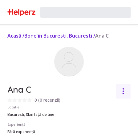
Acasă
/
Bone în Bucuresti, Bucuresti
/
Ana C
Ana C
0
(
0 recenzii
)
Locație
Bucuresti, 0km față de tine
Experiență
Fără experiență