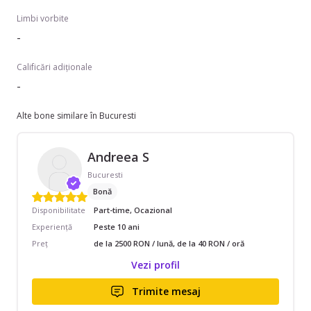
Limbi vorbite
-
Calificări adiționale
-
Alte bone similare în Bucuresti
Andreea S
Bucuresti
Bonă
Disponibilitate
Part-time, Ocazional
Experiență
Peste 10 ani
Preț
de la 2500 RON / lună, de la 40 RON / oră
Vezi profil
Trimite mesaj