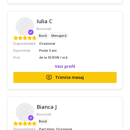
Iulia C
Bucuresti
Bonă
Menajeră
Disponibilitate
Ocazional
Experiență
Peste 5 ani
Preț
de la 55 RON / oră
Vezi profil
Trimite mesaj
Bianca J
Bucuresti
Bonă
Disponibilitate
Part-time, Ocazional