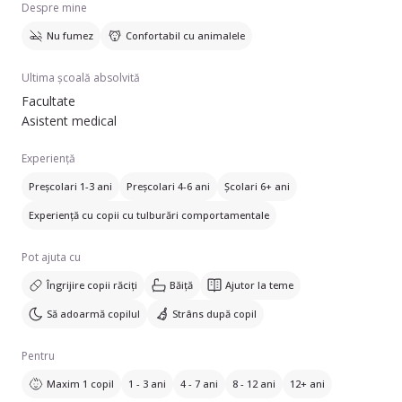
Despre mine
Nu fumez
Confortabil cu animalele
Ultima școală absolvită
Facultate
Asistent medical
Experiență
Preșcolari 1-3 ani
Preșcolari 4-6 ani
Școlari 6+ ani
Experiență cu copii cu tulburări comportamentale
Pot ajuta cu
Îngrijire copii răciți
Băiță
Ajutor la teme
Să adoarmă copilul
Strâns după copil
Pentru
Maxim 1 copil
1 - 3 ani
4 - 7 ani
8 - 12 ani
12+ ani