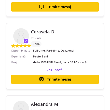
Trimite mesaj
Cerasela D
Iasi, Iasi
Bonă
Disponibilitate
Full-time, Part-time, Ocazional
Experiență
Peste 2 ani
Preț
de la 1500 RON / lună, de la 20 RON / oră
Vezi profil
Trimite mesaj
Alexandra M