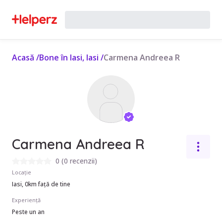
Acasă
/
Bone în Iasi, Iasi
/
Carmena Andreea R
Carmena Andreea R
0
(
0 recenzii
)
Locație
Iasi, 0km față de tine
Experiență
Peste un an