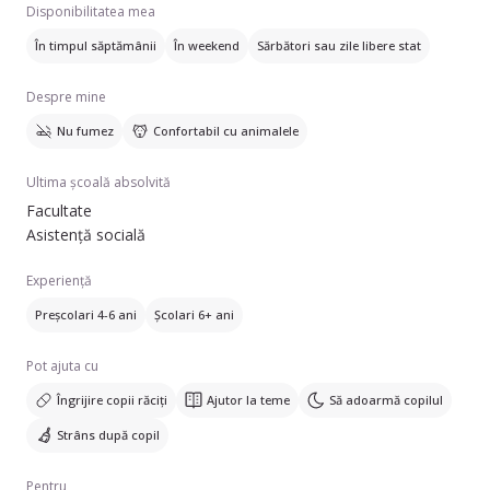
Disponibilitatea mea
În timpul săptămânii
În weekend
Sărbători sau zile libere stat
Despre mine
Nu fumez
Confortabil cu animalele
Ultima școală absolvită
Facultate
Asistență socială
Experiență
Preșcolari 4-6 ani
Școlari 6+ ani
Pot ajuta cu
Îngrijire copii răciți
Ajutor la teme
Să adoarmă copilul
Strâns după copil
Pentru