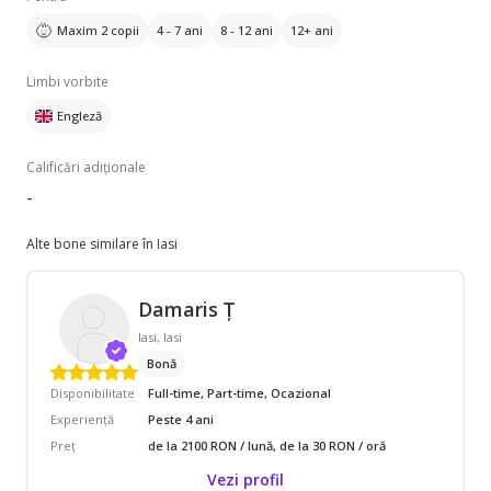
Maxim 2 copii
4 - 7 ani
8 - 12 ani
12+ ani
Limbi vorbite
Engleză
Calificări adiționale
-
Alte bone similare în Iasi
Damaris Ț
Iasi, Iasi
Bonă
Disponibilitate
Full-time, Part-time, Ocazional
Experiență
Peste 4 ani
Preț
de la 2100 RON / lună, de la 30 RON / oră
Vezi profil