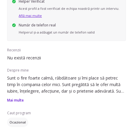
Helper Verificat
Acest profil a fost verificat de echipa noastră printr-un interviu.
Află mai multe
Număr de telefon real
Helperul și-a adăugat un număr de telefon valid
Recenzii
Nu există recenzii
Despre mine
Sunt o fire foarte calmă, răbdătoare și îmi place să petrec
timp în compania celor mici. Sunt pregătită să le ofer multă
iubire, înțelegere, afecțiune, dar și o prietenie adevărată. Sunt
gata să creez activități distractive și educaționale care să
Mai multe
aducă bunăstarea copiilor. Până acum am avut grijă de doi
copii în vârstă de 6, respectiv 10 ani, dar sunt sigură că mă
Caut program
voi descurca si cu cei mai mici.
Ocazional