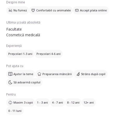
Despre mine
Nu fumez
Confortabil cu animalele
Accept plata online
Ultima școală absolvită
Facultate
Cosmetică medicală
Experiență
Preșcolari 1-3 ani
Preșcolari 4-6 ani
Pot ajuta cu
Ajutor la teme
Prepararea mâncării
Strâns după copil
Să adoarmă copilul
Pentru
Maxim 3 copii
1 - 3 ani
4 - 7 ani
8 - 12 ani
12+ ani
0 - 11 luni