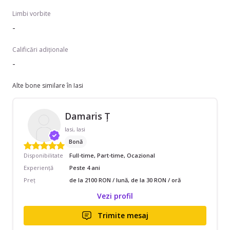
Limbi vorbite
-
Calificări adiționale
-
Alte bone similare în Iasi
Damaris Ț
Iasi, Iasi
Bonă
Disponibilitate
Full-time, Part-time, Ocazional
Experiență
Peste 4 ani
Preț
de la 2100 RON / lună, de la 30 RON / oră
Vezi profil
Trimite mesaj