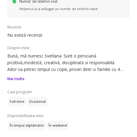
Număr de telefon real
Helperul și-a adăugat un număr de telefon valid
Recenzii
Nu există recenzii
Despre mine
Bună, mă numesc Svetlana. Sunt o persoană
pozitivă,modestă, creativă, disciplinată si responsabilă.
Ador sa petrec timpul cu copiii, provin dintr-o familie cu 4
copii și pot zice ca am experiență cu cei mici .
Mai multe
Mi-ar face plăcere să vă cunosc și să am grijă de copilașii
dumneavoastră 🥰.
Caut program
Full-time
Ocazional
Disponibilitatea mea
În timpul săptămânii
În weekend