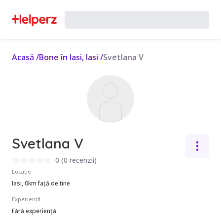
Acasă
/
Bone în Iasi, Iasi
/
Svetlana V
Svetlana V
0
(
0 recenzii
)
Locație
Iasi, 0km față de tine
Experiență
Fără experiență