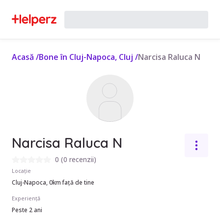
Acasă
/
Bone în Cluj-Napoca, Cluj
/
Narcisa Raluca N
Narcisa Raluca N
0
(
0 recenzii
)
Locație
Cluj-Napoca, 0km față de tine
Experiență
Peste 2 ani