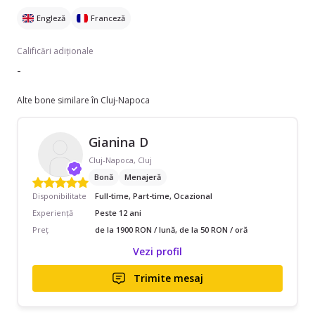
Engleză
Franceză
Calificări adiționale
-
Alte bone similare în Cluj-Napoca
Gianina D
Cluj-Napoca, Cluj
Bonă
Menajeră
Disponibilitate
Full-time, Part-time, Ocazional
Experiență
Peste 12 ani
Preț
de la 1900 RON / lună, de la 50 RON / oră
Vezi profil
Trimite mesaj