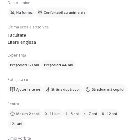
Despre mine
Nu fumez
Confortabil cu animalele
Ultima școală absolvită
Facultate
Litere engleza
Experiență
Preșcolari 1-3 ani
Preșcolari 4-6 ani
Pot ajuta cu
Ajutor la teme
Strâns după copil
Să adoarmă copilul
Pentru
Maxim 2 copii
0 - 11 luni
1 - 3 ani
4 - 7 ani
8 - 12 ani
12+ ani
Limbi vorbite