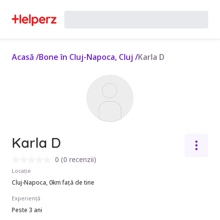
Acasă
/
Bone în Cluj-Napoca, Cluj
/
Karla D
Karla D
0
(
0 recenzii
)
Locație
Cluj-Napoca, 0km față de tine
Experiență
Peste 3 ani