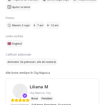
Ajutor la teme
Pentru
Maxim 2 copii
4 - 7 ani
8 - 12 ani
Limbi vorbite
Engleză
Calificări adiționale
Animator (la petreceri, zile de nastere)
Alte bone similare în Cluj-Napoca
Liliana M
Cluj-Napoca, Cluj
Bonă
Petsitter
Disponibilitate
Full-time, Part-time, Ocazional