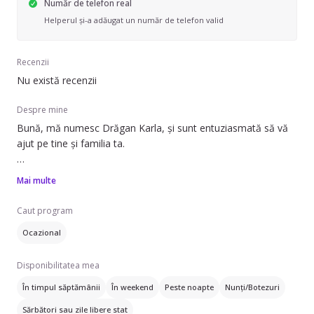
Număr de telefon real
Helperul și-a adăugat un număr de telefon valid
Recenzii
Nu există recenzii
Despre mine
Bună, mă numesc Drăgan Karla, și sunt entuziasmată să vă
ajut pe tine și familia ta.
Am 19 ani, am terminat colegiul Pedagogic din Cluj pe
Mai multe
specializarea învățătoare-educatoare, și studiez la facultatea
de Psihologie și Științe ale educației din Cluj Napoca. De
Caut program
asemenea, mi-am luat atestatul de predare a limbii engleze,
Ocazional
dacă aveți nevoie de cineva care să predea și engleză
copilului.
Disponibilitatea mea
Sunt calmă, iubitoare, empatică, pregătită de jocuri educative
În timpul săptămânii
În weekend
Peste noapte
Nunți/Botezuri
care să dezvolte potențialul copilului tău. Sunt animatoare
Sărbători sau zile libere stat
socio-educativă (pentru copii) la diferite petreceri și nunți.