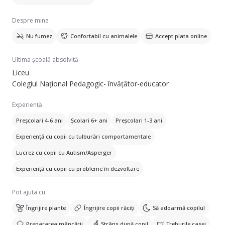
Despre mine
Mă puteți contacta pentru mai multe detalii oricând💕
Nu fumez
Confortabil cu animalele
Accept plata online
Ultima școală absolvită
Liceu
(Am experiență cu copii care suferă de autism sau cerințe
Colegiul Național Pedagogic- învățător-educator
educaționale speciale, și îmi doresc să ajut cât de mult
posibil.)
Experiență
Preșcolari 4-6 ani
Școlari 6+ ani
Preșcolari 1-3 ani
Experiență cu copii cu tulburări comportamentale
Lucrez cu copii cu Autism/Asperger
Experiență cu copii cu probleme în dezvoltare
Pot ajuta cu
Îngrijire plante
Îngrijire copii răciți
Să adoarmă copilul
Prepararea mâncării
Strâns după copil
Treburile casei