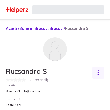
Acasă
/
Bone în Brasov, Brasov
/
Rucsandra S
Rucsandra S
0
(
0 recenzii
)
Locație
Brasov, 0km față de tine
Experiență
Peste 2 ani