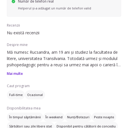
Număr de telefon real
Helperul și-a adăugat un număr de telefon valid
Recenzii
Nu există recenzii
Despre mine
Mă numesc Rucsandra, am 19 ani și studiez la facultatea de
litere, universitatea Transilvania. Totodată urmez și modulul
psihopedagogic pentru a reuși sa urmez mai apoi o carieră în
învățământ. Sunt pasionată de munca cu copiii, fapt ce se
Mai multe
datorează surorii mele mai mici( obișnuiam mereu să am
grijă de ea atunci cand era mai mică). Sunt o fire sociabilă,
Caut program
senină iar copiii par mereu curioși și interesați sa
Full-time
Ocazional
interacționeze cu mine întrucât mereu sunt îmbrăcată
colorat, mereu zâmbesc, iar eu consider ca asta le transmite
Disponibilitatea mea
si lor o stare de bine.
În timpul săptămânii
În weekend
Nunți/Botezuri
Peste noapte
Sărbători sau zile libere stat
Disponibil pentru călătorii de concediu