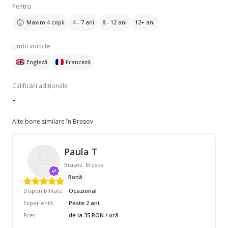
Pentru
Maxim 4 copii
4 - 7 ani
8 - 12 ani
12+ ani
Limbi vorbite
Engleză
Franceză
Calificări adiționale
-
Alte bone similare în Brasov
Paula T
Brasov, Brasov
Bonă
Disponibilitate
Ocazional
Experiență
Peste 2 ani
Preț
de la 35 RON / oră