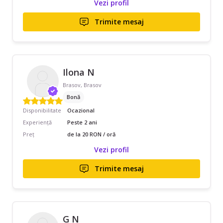
Vezi profil
Trimite mesaj
Ilona N
Brasov, Brasov
Bonă
Disponibilitate
Ocazional
Experiență
Peste 2 ani
Preț
de la 20 RON / oră
Vezi profil
Trimite mesaj
G N