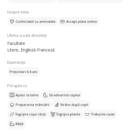
Despre mine
Confortabil cu animalele
Accept plata online
Ultima școală absolvită
Facultate
Litere, Engleză-Franceză
Experiență
Preșcolari 4-6 ani
Pot ajuta cu
Ajutor la teme
Să adoarmă copilul
Prepararea mâncării
Strâns după copil
Îngrijire copii răciți
Îngrijire plante
Treburile casei
Băiță