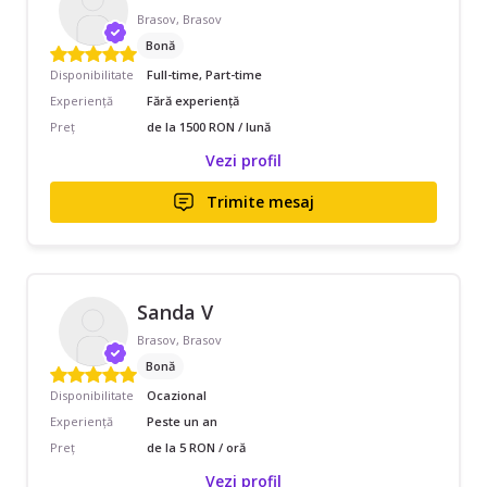
Brasov, Brasov
Bonă
Disponibilitate
Full-time, Part-time
Experiență
Fără experiență
Preț
de la 1500 RON / lună
Vezi profil
Trimite mesaj
Sanda V
Brasov, Brasov
Bonă
Disponibilitate
Ocazional
Experiență
Peste un an
Preț
de la 5 RON / oră
Vezi profil