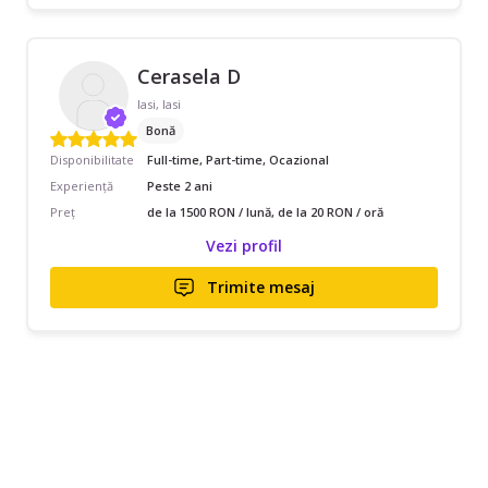
Cerasela D
Iasi, Iasi
Bonă
Disponibilitate
Full-time, Part-time, Ocazional
Experiență
Peste 2 ani
Preț
de la 1500 RON / lună, de la 20 RON / oră
Vezi profil
Trimite mesaj