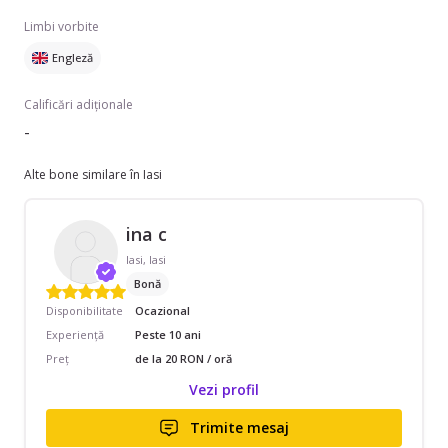
Limbi vorbite
Engleză
Calificări adiționale
-
Alte bone similare în Iasi
ina c
Iasi, Iasi
Bonă
Disponibilitate
Ocazional
Experiență
Peste 10 ani
Preț
de la 20 RON / oră
Vezi profil
Trimite mesaj