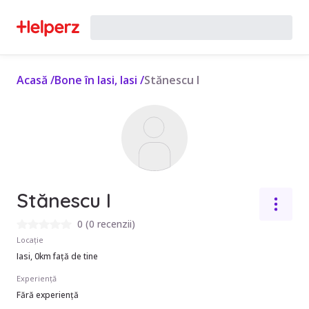
Acasă
/
Bone în Iasi, Iasi
/
Stănescu I
Stănescu I
0
(
0 recenzii
)
Locație
Iasi, 0km față de tine
Experiență
Fără experiență