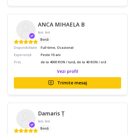
ANCA MIHAELA B
Iasi, Iasi
Bonă
Disponibilitate
Full-time, Ocazional
Experiență
Peste 10 ani
Preț
de la 4000 RON / lună, de la 40 RON / oră
Vezi profil
Trimite mesaj
Damaris Ț
Iasi, Iasi
Bonă