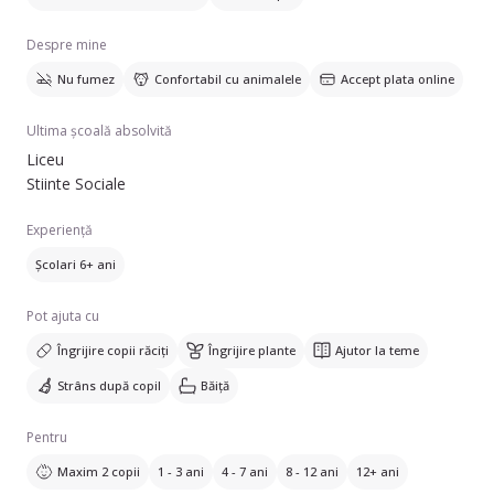
Despre mine
Nu fumez
Confortabil cu animalele
Accept plata online
Ultima școală absolvită
Liceu
Stiinte Sociale
Experiență
Școlari 6+ ani
Pot ajuta cu
Îngrijire copii răciți
Îngrijire plante
Ajutor la teme
Strâns după copil
Băiță
Pentru
Maxim 2 copii
1 - 3 ani
4 - 7 ani
8 - 12 ani
12+ ani