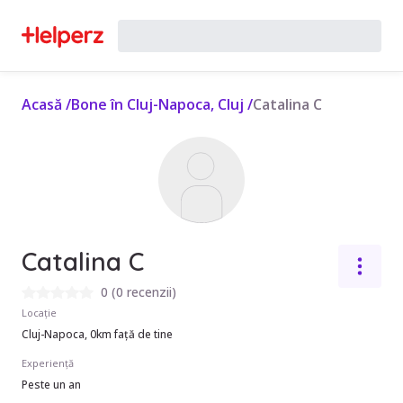
Acasă
/
Bone în Cluj-Napoca, Cluj
/
Catalina C
Catalina C
0
(
0 recenzii
)
Locație
Cluj-Napoca, 0km față de tine
Experiență
Peste un an