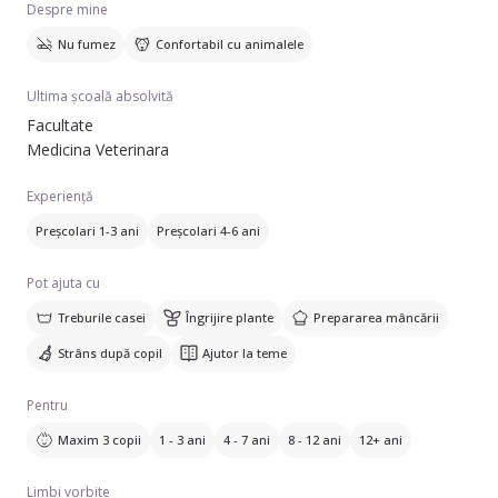
Despre mine
Nu fumez
Confortabil cu animalele
Ultima școală absolvită
Facultate
Medicina Veterinara
Experiență
Preșcolari 1-3 ani
Preșcolari 4-6 ani
Pot ajuta cu
Treburile casei
Îngrijire plante
Prepararea mâncării
Strâns după copil
Ajutor la teme
Pentru
Maxim 3 copii
1 - 3 ani
4 - 7 ani
8 - 12 ani
12+ ani
Limbi vorbite