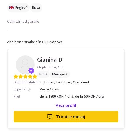
Engleză
Rusa
Calificări adiționale
-
Alte bone similare în Cluj-Napoca
Gianina D
Cluj-Napoca, Cluj
Bonă
Menajeră
Disponibilitate
Full-time, Part-time, Ocazional
Experiență
Peste 12 ani
Preț
de la 1900 RON / lună, de la 50 RON / oră
Vezi profil
Trimite mesaj