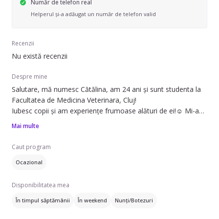
Număr de telefon real
Helperul și-a adăugat un număr de telefon valid
Recenzii
Nu există recenzii
Despre mine
Salutare, mă numesc Cătălina, am 24 ani și sunt studenta la
Facultatea de Medicina Veterinara, Cluj!
Iubesc copii și am experiențe frumoase alături de ei!☺️ Mi-am
crescut surorile mai mici(gemene), nepoții și chiar copilul șefei
Mai multe
mele!
Sunt amabilă, harnică, știu să gătesc😄, să fac de toate pe
Caut program
lângă casă, îmi plac provocările și sunt inspirată să cresc!
Ocazional
Sunt pasionată de lectură, dans, teatru, plimbări în aer liber,
chirurgie Veterinară și multe altele!☺️😆
Disponibilitatea mea
Pentru mine copii sunt niște Omuleți ce emana energie și
multă dragoste, lângă ei ne simțim mai buni!
În timpul săptămânii
În weekend
Nunți/Botezuri
Chiar dacă nu am experiența de babysitter, sunt dispusă să
cresc și să capăt multă experiență!🥰