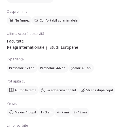
Despre mine
Nu fumez
Confortabil cu animalele
Ultima școală absolvită
Facultate
Relații Internaționale și Studii Europene
Experiență
Preșcolari 1-3 ani
Preșcolari 4-6 ani
Școlari 6+ ani
Pot ajuta cu
Ajutor la teme
Să adoarmă copilul
Strâns după copil
Pentru
Maxim 1 copil
1 - 3 ani
4 - 7 ani
8 - 12 ani
Limbi vorbite