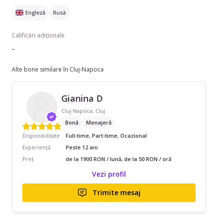
Engleză
Rusă
Calificări adiționale
-
Alte bone similare în Cluj-Napoca
Gianina D
Cluj-Napoca, Cluj
Bonă
Menajeră
Disponibilitate
Full-time, Part-time, Ocazional
Experiență
Peste 12 ani
Preț
de la 1900 RON / lună, de la 50 RON / oră
Vezi profil
Trimite mesaj