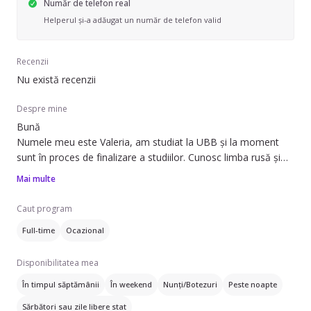
Număr de telefon real
Helperul și-a adăugat un număr de telefon valid
Recenzii
Nu există recenzii
Despre mine
Bună
Numele meu este Valeria, am studiat la UBB și la moment
sunt în proces de finalizare a studiilor. Cunosc limba rusă și
engleza. Sunt o persoană responsabilă, atentă la detalii și mă
Mai multe
înțeleg de minune cu copii. Am experiență cu copii din diverse
categorii de vârstă. În mod principal cu bebelușii de la un an și
Caut program
până în patru ani. La fel interacționez și organizez grupuri de
Full-time
Ocazional
copii de 6-11 ani. Sunt pasionată de lectură, yoga și
fotografie.
Disponibilitatea mea
În timpul săptămânii
În weekend
Nunți/Botezuri
Peste noapte
Sărbători sau zile libere stat