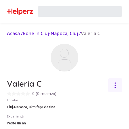
Acasă
/
Bone în Cluj-Napoca, Cluj
/
Valeria C
Valeria C
0
(
0 recenzii
)
Locație
Cluj-Napoca, 0km față de tine
Experiență
Peste un an