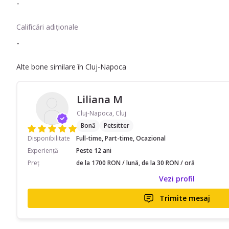
-
Calificări adiționale
-
Alte bone similare în Cluj-Napoca
Liliana M
Cluj-Napoca, Cluj
Bonă
Petsitter
Disponibilitate
Full-time, Part-time, Ocazional
Experiență
Peste 12 ani
Preț
de la 1700 RON / lună, de la 30 RON / oră
Vezi profil
Trimite mesaj