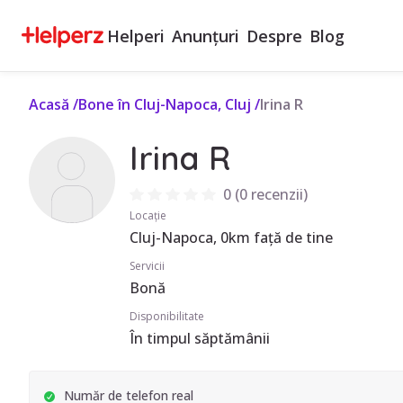
Helperi
Anunțuri
Despre
Blog
Acasă
/
Bone în Cluj-Napoca, Cluj
/
Irina R
Irina R
0
(
0 recenzii
)
Locație
Cluj-Napoca, 0km față de tine
Servicii
Bonă
Disponibilitate
În timpul săptămânii
Număr de telefon real