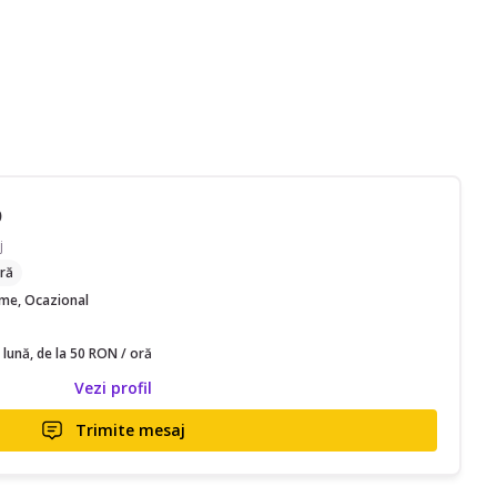
D
j
ră
time, Ocazional
 lună, de la 50 RON / oră
Vezi profil
Trimite mesaj