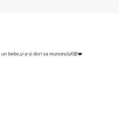
i un bebe,și a-și dori sa muncesc!👶🏼❤️