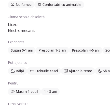
Nu fumez
Confortabil cu animalele
Ultima școală absolvită
Liceu
Electromecanic
Experiență
Sugari 0-1 ani
Preșcolari 1-3 ani
Preșcolari 4-6 ani
Șco
Pot ajuta cu
Băiță
Treburile casei
Ajutor la teme
Să a
Pentru
Maxim 1 copil
1 - 3 ani
Limbi vorbite