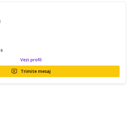
j
ră
Vezi profil
Trimite mesaj