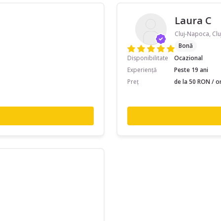
Laura C
Cluj-Napoca, Clu
Bonă
Disponibilitate
Ocazional
Experiență
Peste 19 ani
Preț
de la 50 RON / o