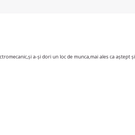
ctromecanic,și a-și dori un loc de munca,mai ales ca aștept ș