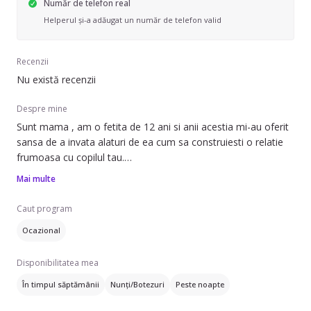
Număr de telefon real
Helperul și-a adăugat un număr de telefon valid
Recenzii
Nu există recenzii
Despre mine
Sunt mama , am o fetita de 12 ani si anii acestia mi-au oferit
sansa de a invata alaturi de ea cum sa construiesti o relatie
frumoasa cu copilul tau.
Cunosc limba engleza la nivel conversational , sunt un om
Mai multe
optimist , imi place sa zambesc ,iubesc copiii si animalele.
Caut program
Ocazional
Disponibilitatea mea
În timpul săptămânii
Nunți/Botezuri
Peste noapte