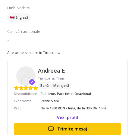
Limbi vorbite
Engleză
Calificări adiționale
-
Alte bone similare în Timisoara
Andreea E
Timisoara, Timis
Bonă
Menajeră
Disponibilitate
Full-time, Part-time, Ocazional
Experiență
Peste 5 ani
Preț
de la 1800 RON / lună, de la 30 RON / oră
Vezi profil
Trimite mesaj