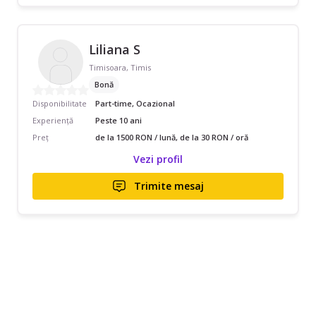
Liliana S
Timisoara, Timis
Bonă
Disponibilitate
Part-time, Ocazional
Experiență
Peste 10 ani
Preț
de la 1500 RON / lună, de la 30 RON / oră
Vezi profil
Trimite mesaj