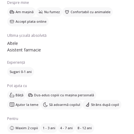
Despre mine
Am mașină
Nu fumez
Confortabil cu animalele
Accept plata online
Ultima școală absolvită
Altele
Asistent farmacie
Experiență
Sugari 0-1 ani
Pot ajuta cu
Băiță
Dus-adus copiii cu mașina personală
Ajutor la teme
Să adoarmă copilul
Strâns după copil
Pentru
Maxim 2 copii
1 - 3 ani
4 - 7 ani
8 - 12 ani