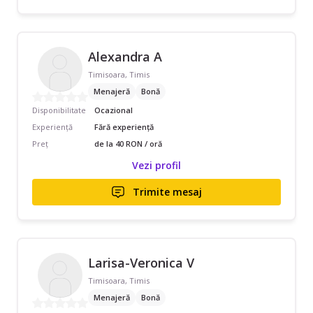
Alexandra A
Timisoara, Timis
Menajeră
Bonă
Disponibilitate
Ocazional
Experiență
Fără experiență
Preț
de la 40 RON / oră
Vezi profil
Trimite mesaj
Larisa-Veronica V
Timisoara, Timis
Menajeră
Bonă