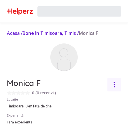
Acasă
/
Bone în Timisoara, Timis
/
Monica F
Monica F
0
(
0 recenzii
)
Locație
Timisoara, 0km față de tine
Experiență
Fără experiență