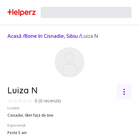
Acasă
/
Bone în Cisnadie, Sibiu
/
Luiza N
Luiza N
0
(
0 recenzii
)
Locație
Cisnadie, 0km față de tine
Experiență
Peste 5 ani