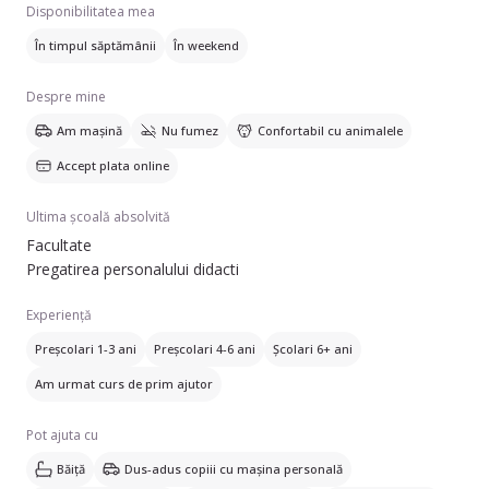
Disponibilitatea mea
În timpul săptămânii
În weekend
Despre mine
Am mașină
Nu fumez
Confortabil cu animalele
Accept plata online
Ultima școală absolvită
Facultate
Pregatirea personalului didacti
Experiență
Preșcolari 1-3 ani
Preșcolari 4-6 ani
Școlari 6+ ani
Am urmat curs de prim ajutor
Pot ajuta cu
Băiță
Dus-adus copiii cu mașina personală