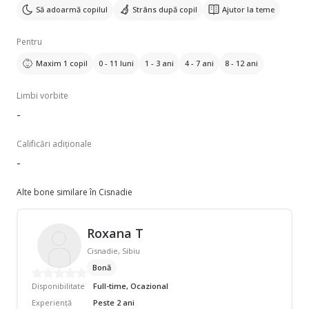
Să adoarmă copilul
Strâns după copil
Ajutor la teme
Pentru
Maxim 1 copil
0 - 11 luni
1 - 3 ani
4 - 7 ani
8 - 12 ani
Limbi vorbite
-
Calificări adiționale
-
Alte bone similare în Cisnadie
Roxana T
Cisnadie, Sibiu
Bonă
Disponibilitate
Full-time, Ocazional
Experiență
Peste 2 ani