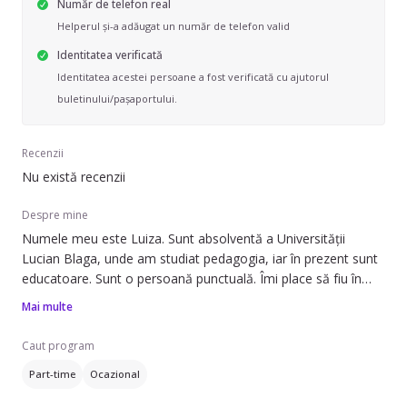
Număr de telefon real
Helperul și-a adăugat un număr de telefon valid
Identitatea verificată
Identitatea acestei persoane a fost verificată cu ajutorul
buletinului/pașaportului.
Recenzii
Nu există recenzii
Despre mine
Numele meu este Luiza. Sunt absolventă a Universității
Lucian Blaga, unde am studiat pedagogia, iar în prezent sunt
educatoare. Sunt o persoană punctuală. Îmi place să fiu în
preajma copiiilor și să interacționez cu ei.
Mai multe
Caut program
Part-time
Ocazional