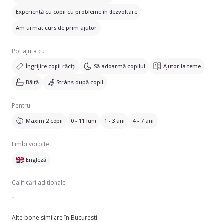
Experiență cu copii cu probleme în dezvoltare
Am urmat curs de prim ajutor
Pot ajuta cu
Îngrijire copii răciți
Să adoarmă copilul
Ajutor la teme
Băiță
Strâns după copil
Pentru
Maxim 2 copii
0 - 11 luni
1 - 3 ani
4 - 7 ani
Limbi vorbite
Engleză
Calificări adiționale
-
Alte bone similare în Bucuresti