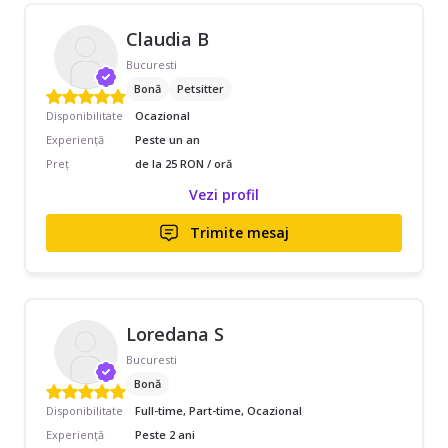
Claudia B
Bucuresti
Bonă
Petsitter
Disponibilitate
Ocazional
Experiență
Peste un an
Preț
de la 25 RON / oră
Vezi profil
Trimite mesaj
Loredana S
Bucuresti
Bonă
Disponibilitate
Full-time, Part-time, Ocazional
Experiență
Peste 2 ani