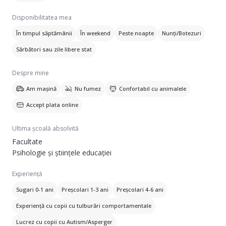
Disponibilitatea mea
În timpul săptămânii
În weekend
Peste noapte
Nunți/Botezuri
Sărbători sau zile libere stat
Despre mine
Am mașină
Nu fumez
Confortabil cu animalele
Accept plata online
Ultima școală absolvită
Facultate
Psihologie și științele educației
Experiență
Sugari 0-1 ani
Preșcolari 1-3 ani
Preșcolari 4-6 ani
Experiență cu copii cu tulburări comportamentale
Lucrez cu copii cu Autism/Asperger