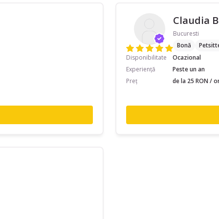
Claudia B
Bucuresti
Bonă
Petsitt
Disponibilitate
Ocazional
Experiență
Peste un an
Preț
de la 25 RON / o