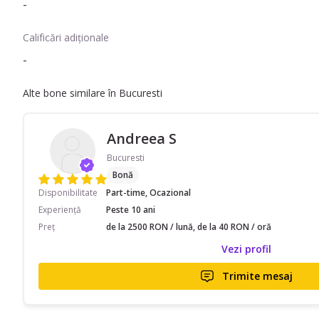
-
Calificări adiționale
-
Alte bone similare în Bucuresti
Andreea S
Bucuresti
Bonă
Disponibilitate
Part-time, Ocazional
Experiență
Peste 10 ani
Preț
de la 2500 RON / lună, de la 40 RON / oră
Vezi profil
Trimite mesaj