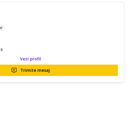
er
ră
Vezi profil
Trimite mesaj