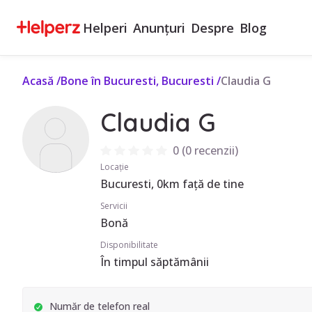
Helperi
Anunțuri
Despre
Blog
Acasă
/
Bone în Bucuresti, Bucuresti
/
Claudia G
Claudia G
0
(
0 recenzii
)
Locație
Bucuresti, 0km față de tine
Servicii
Bonă
Disponibilitate
În timpul săptămânii
Număr de telefon real