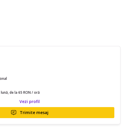
ional
 lună, de la 65 RON / oră
Vezi profil
Trimite mesaj