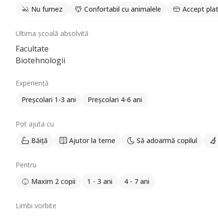
Nu fumez
Confortabil cu animalele
Accept plat
Ultima școală absolvită
Facultate
Biotehnologii
Experiență
Preșcolari 1-3 ani
Preșcolari 4-6 ani
Pot ajuta cu
Băiță
Ajutor la teme
Să adoarmă copilul
Pentru
Maxim 2 copii
1 - 3 ani
4 - 7 ani
Limbi vorbite