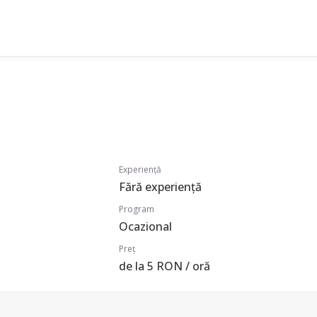
Experiență
Fără experiență
Program
Ocazional
Preț
de la 5 RON / oră