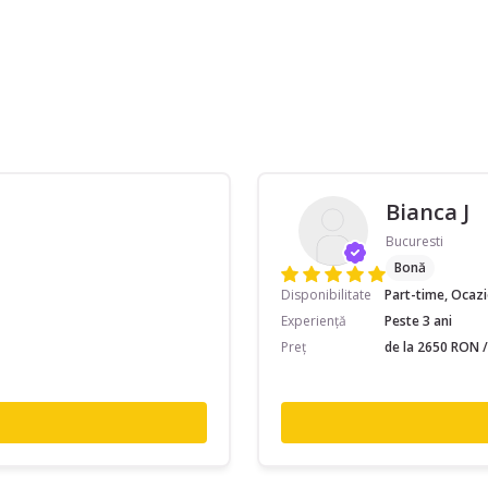
Bianca J
Bucuresti
Bonă
Disponibilitate
Part-time, Ocaz
Experiență
Peste 3 ani
Preț
de la 2650 RON /