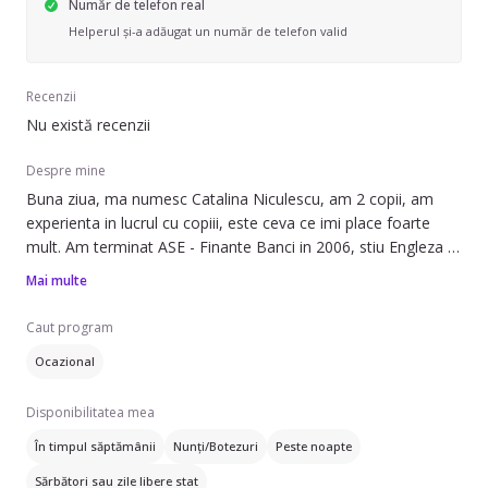
Număr de telefon real
Helperul și-a adăugat un număr de telefon valid
Recenzii
Nu există recenzii
Despre mine
Buna ziua, ma numesc Catalina Niculescu, am 2 copii, am
experienta in lucrul cu copiii, este ceva ce imi place foarte
mult. Am terminat ASE - Finante Banci in 2006, stiu Engleza si
Office-ul la nivel avansat. Fiind o persoana educata, consider
Mai multe
ca sunt cea mai buna alegere pentru copilul dumneavoastra.
Caut program
Ocazional
Disponibilitatea mea
În timpul săptămânii
Nunți/Botezuri
Peste noapte
Sărbători sau zile libere stat