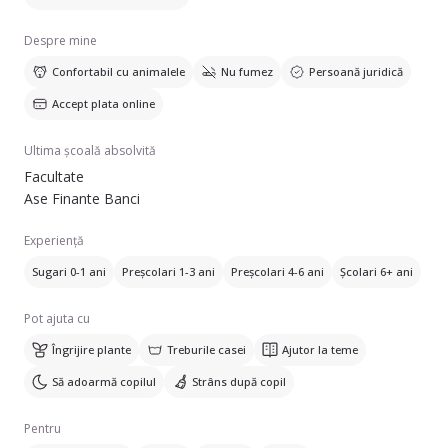
Despre mine
Confortabil cu animalele
Nu fumez
Persoană juridică
Accept plata online
Ultima școală absolvită
Facultate
Ase Finante Banci
Experiență
Sugari 0-1 ani
Preșcolari 1-3 ani
Preșcolari 4-6 ani
Școlari 6+ ani
Pot ajuta cu
Îngrijire plante
Treburile casei
Ajutor la teme
Să adoarmă copilul
Strâns după copil
Pentru