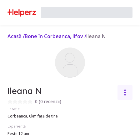
Acasă
/
Bone în Corbeanca, Ilfov
/
Ileana N
Ileana N
0
(
0 recenzii
)
Locație
Corbeanca, 0km față de tine
Experiență
Peste 12 ani