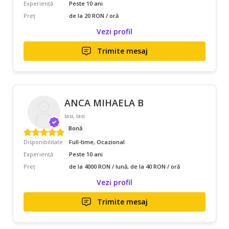
Experiență
Peste 10 ani
Preț
de la 20 RON / oră
Vezi profil
Trimite mesaj
ANCA MIHAELA B
Iasi, Iasi
Bonă
Disponibilitate
Full-time, Ocazional
Experiență
Peste 10 ani
Preț
de la 4000 RON / lună, de la 40 RON / oră
Vezi profil
Trimite mesaj