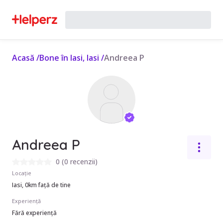
Acasă
/
Bone în Iasi, Iasi
/
Andreea P
Andreea P
0
(
0 recenzii
)
Locație
Iasi, 0km față de tine
Experiență
Fără experiență