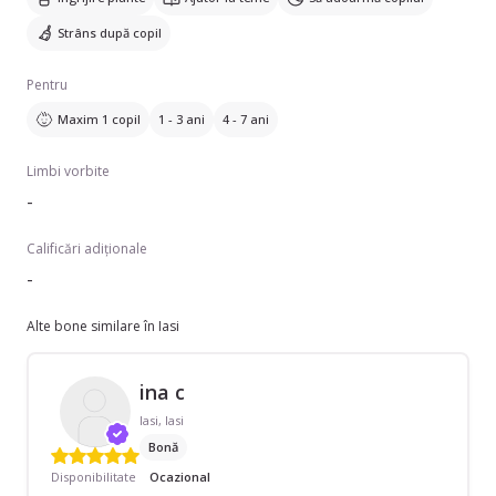
Strâns după copil
Pentru
Maxim 1 copil
1 - 3 ani
4 - 7 ani
Limbi vorbite
-
Calificări adiționale
-
Alte bone similare în Iasi
ina c
Iasi, Iasi
Bonă
Disponibilitate
Ocazional