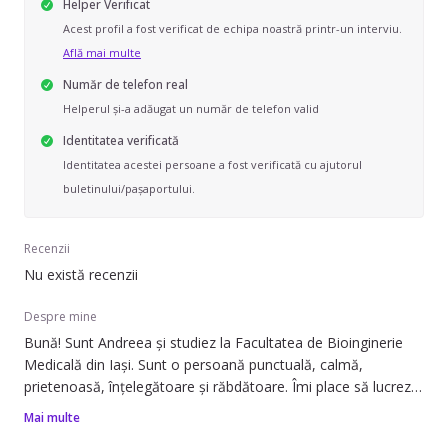
Helper Verificat
Acest profil a fost verificat de echipa noastră printr-un interviu.
Află mai multe
Număr de telefon real
Helperul și-a adăugat un număr de telefon valid
Identitatea verificată
Identitatea acestei persoane a fost verificată cu ajutorul
buletinului/pașaportului.
Recenzii
Nu există recenzii
Despre mine
Bună! Sunt Andreea și studiez la Facultatea de Bioinginerie
Medicală din Iași. Sunt o persoană punctuală, calmă,
prietenoasă, înțelegătoare și răbdătoare. Îmi place să lucrez
cu copiii și să le împărtășesc din cunoștințele mele, explorând
Mai multe
împreună lucruri noi. Am acumulat experiență lucrand cu